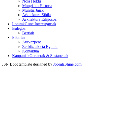
Nola Heldu
Mungiako Historia
Mungia Jaiak
Arkitektura Zibila
Arkitektura Erlijiosoa
Loturak
Gune Interesgarriak
Bulegoa
Berriak
Elkartea
Aurkezpena
Zerbitzuak eta Egitura
Kontaktua
Kanpaniak
Gertaerak & Sustapenak
JSN Boot template designed by
JoomlaShine.com