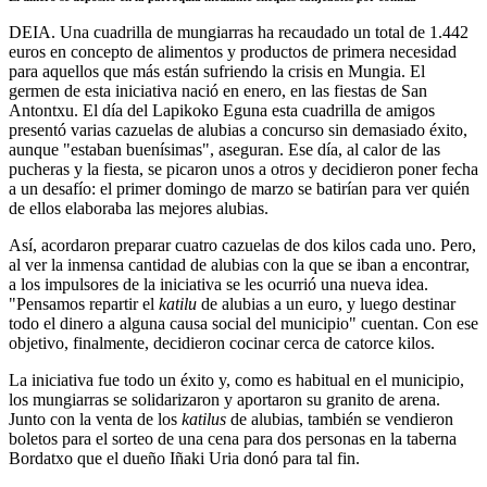
DEIA.
Una cuadrilla de mungiarras ha recaudado un total de 1.442
euros en concepto de alimentos y productos de primera necesidad
para aquellos que más están sufriendo la crisis en Mungia. El
germen de esta iniciativa nació en enero, en las fiestas de San
Antontxu. El día del Lapikoko Eguna esta cuadrilla de amigos
presentó varias cazuelas de alubias a concurso sin demasiado éxito,
aunque "estaban buenísimas", aseguran. Ese día, al calor de las
pucheras y la fiesta, se picaron unos a otros y decidieron poner fecha
a un desafío: el primer domingo de marzo se batirían para ver quién
de ellos elaboraba las mejores alubias.
Así, acordaron preparar cuatro cazuelas de dos kilos cada uno. Pero,
al ver la inmensa cantidad de alubias con la que se iban a encontrar,
a los impulsores de la iniciativa se les ocurrió una nueva idea.
"Pensamos repartir el
katilu
de alubias a un euro, y luego destinar
todo el dinero a alguna causa social del municipio" cuentan. Con ese
objetivo, finalmente, decidieron cocinar cerca de catorce kilos.
La iniciativa fue todo un éxito y, como es habitual en el municipio,
los mungiarras se solidarizaron y aportaron su granito de arena.
Junto con la venta de los
katilus
de alubias, también se vendieron
boletos para el sorteo de una cena para dos personas en la taberna
Bordatxo que el dueño Iñaki Uria donó para tal fin.