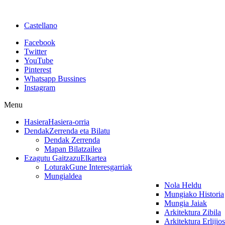
Castellano
Facebook
Twitter
YouTube
Pinterest
Whatsapp Bussines
Instagram
Menu
Hasiera
Hasiera-orria
Dendak
Zerrenda eta Bilatu
Dendak Zerrenda
Mapan Bilatzailea
Ezagutu Gaitzazu
Elkartea
Loturak
Gune Interesgarriak
Mungialdea
Nola Heldu
Mungiako Historia
Mungia Jaiak
Arkitektura Zibila
Arkitektura Erlijio