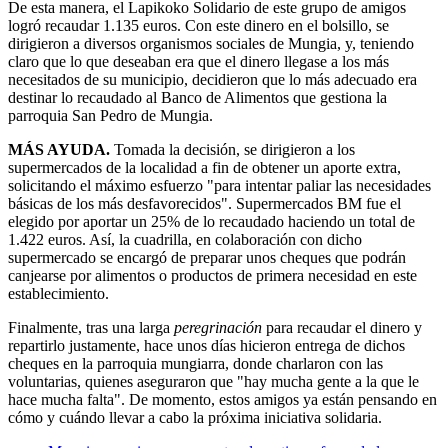
De esta manera, el Lapikoko Solidario de este grupo de amigos
logró recaudar 1.135 euros. Con este dinero en el bolsillo, se
dirigieron a diversos organismos sociales de Mungia, y, teniendo
claro que lo que deseaban era que el dinero llegase a los más
necesitados de su municipio, decidieron que lo más adecuado era
destinar lo recaudado al Banco de Alimentos que gestiona la
parroquia San Pedro de Mungia.
MÁS AYUDA.
Tomada la decisión, se dirigieron a los
supermercados de la localidad a fin de obtener un aporte extra,
solicitando el máximo esfuerzo "para intentar paliar las necesidades
básicas de los más desfavorecidos". Supermercados BM fue el
elegido por aportar un 25% de lo recaudado haciendo un total de
1.422 euros. Así, la cuadrilla, en colaboración con dicho
supermercado se encargó de preparar unos cheques que podrán
canjearse por alimentos o productos de primera necesidad en este
establecimiento.
Finalmente, tras una larga
peregrinación
para recaudar el dinero y
repartirlo justamente, hace unos días hicieron entrega de dichos
cheques en la parroquia mungiarra, donde charlaron con las
voluntarias, quienes aseguraron que "hay mucha gente a la que le
hace mucha falta". De momento, estos amigos ya están pensando en
cómo y cuándo llevar a cabo la próxima iniciativa solidaria.