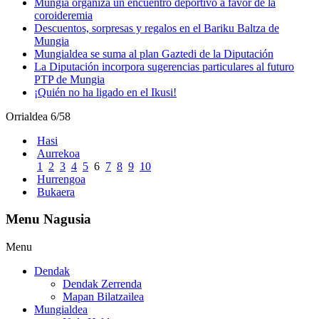
Mungia organiza un encuentro deportivo a favor de la
coroideremia
Descuentos, sorpresas y regalos en el Bariku Baltza de
Mungia
Mungialdea se suma al plan Gaztedi de la Diputación
La Diputación incorpora sugerencias particulares al futuro
PTP de Mungia
¡Quién no ha ligado en el Ikusi!
Orrialdea 6/58
Hasi
Aurrekoa
1
2
3
4
5
6
7
8
9
10
Hurrengoa
Bukaera
Menu Nagusia
Menu
Dendak
Dendak Zerrenda
Mapan Bilatzailea
Mungialdea