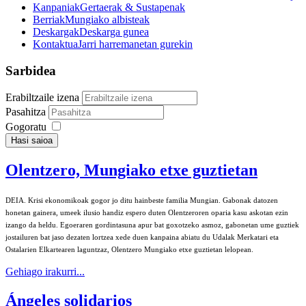
Kanpaniak
Gertaerak & Sustapenak
Berriak
Mungiako albisteak
Deskargak
Deskarga gunea
Kontaktua
Jarri harremanetan gurekin
Sarbidea
Erabiltzaile izena
Pasahitza
Gogoratu
Hasi saioa
Olentzero, Mungiako etxe guztietan
DEIA
. Krisi ekonomikoak gogor jo ditu hainbeste familia Mungian. Gabonak datozen
honetan gainera, umeek ilusio handiz espero duten Olentzeroren oparia kasu askotan ezin
izango da heldu. Egoeraren gordintasuna apur bat goxotzeko asmoz, gabonetan ume guztiek
jostailuren bat jaso dezaten lortzea xede duen kanpaina abiatu du Udalak Merkatari eta
Ostalarien Elkartearen laguntzaz, Olentzero Mungiako etxe guztietan lelopean.
Gehiago irakurri...
Ángeles solidarios