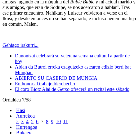
amigas jugando en la máquina del
Buble Buble
y mi actual marido y
sus amigos, que eran de Sodupe, se nos acercaron a hablar". Tras
ese primer encuentro, Nahikari y Luiscar volvieron a verse en el
Ikusi, y desde entonces no se han separado, e incluso tienen una hija
en común, Malen.
Gehiago irakurri...
Danontzat celebrará su veterana semana cultural a partir de
hoy
Abian da Butroi erreka ezagutzeko astearen edizio berri bat
Mungian
ABIERTO SU CASERÍO DE MUNGIA
En honor al trabajo bien hecho
El coro Biotz Alai de Getxo ofrecerá un recital este sábado
Orrialdea 7/58
Hasi
Aurrekoa
2
3
4
5
6
7
8
9
10
11
Hurrengoa
Bukaera