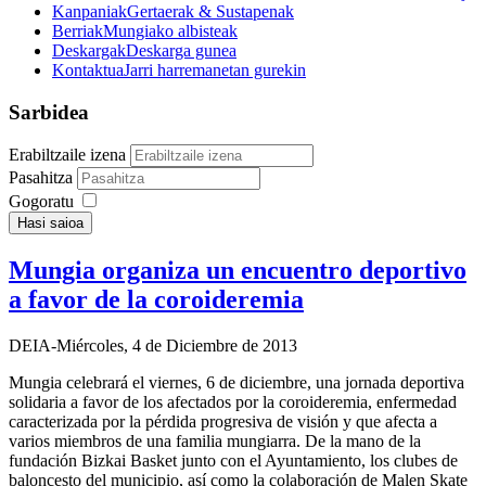
Kanpaniak
Gertaerak & Sustapenak
Berriak
Mungiako albisteak
Deskargak
Deskarga gunea
Kontaktua
Jarri harremanetan gurekin
Sarbidea
Erabiltzaile izena
Pasahitza
Gogoratu
Hasi saioa
Mungia organiza un encuentro deportivo
a favor de la coroideremia
DEIA-Miércoles, 4 de Diciembre de 2013
Mungia celebrará el viernes, 6 de diciembre, una jornada deportiva
solidaria a favor de los afectados por la coroideremia, enfermedad
caracterizada por la pérdida progresiva de visión y que afecta a
varios miembros de una familia mungiarra. De la mano de la
fundación Bizkai Basket junto con el Ayuntamiento, los clubes de
baloncesto del municipio, así como la colaboración de Malen Skate