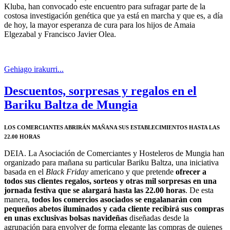
Kluba, han convocado este encuentro para sufragar parte de la
costosa investigación genética que ya está en marcha y que es, a día
de hoy, la mayor esperanza de cura para los hijos de Amaia
Elgezabal y Francisco Javier Olea.
Gehiago irakurri...
Descuentos, sorpresas y regalos en el
Bariku Baltza de Mungia
LOS COMERCIANTES ABRIRÁN MAÑANA SUS ESTABLECIMIENTOS HASTA LAS
22.00 HORAS
DEIA.
La Asociación de Comerciantes y Hosteleros de Mungia han
organizado para mañana su particular Bariku Baltza,
una iniciativa
basada en el
Black Friday
americano y que pretende
ofrecer a
todos sus clientes regalos, sorteos y otras mil sorpresas en una
jornada festiva que se alargará hasta las 22.00 horas
. De esta
manera,
todos los comercios asociados se engalanarán con
pequeños abetos iluminados y cada cliente recibirá sus compras
en unas exclusivas bolsas navideñas
diseñadas desde la
agrupación para envolver de forma elegante las compras de quienes