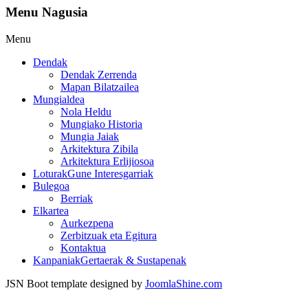
Menu Nagusia
Menu
Dendak
Dendak Zerrenda
Mapan Bilatzailea
Mungialdea
Nola Heldu
Mungiako Historia
Mungia Jaiak
Arkitektura Zibila
Arkitektura Erlijiosoa
Loturak
Gune Interesgarriak
Bulegoa
Berriak
Elkartea
Aurkezpena
Zerbitzuak eta Egitura
Kontaktua
Kanpaniak
Gertaerak & Sustapenak
JSN Boot template designed by
JoomlaShine.com