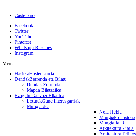
Castellano
Facebook
Twitter
YouTube
Pinterest
Whatsapp Bussines
Instagram
Menu
Hasiera
Hasiera-orria
Dendak
Zerrenda eta Bilatu
Dendak Zerrenda
Mapan Bilatzailea
Ezagutu Gaitzazu
Elkartea
Loturak
Gune Interesgarriak
Mungialdea
Nola Heldu
Mungiako Historia
Mungia Jaiak
Arkitektura Zibila
Arkitektura Erlijio