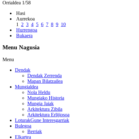
Orrialdea 1/58
Hasi
Aurrekoa
1
2
3
4
5
6
7
8
9
10
Hurrengoa
Bukaera
Menu Nagusia
Menu
Dendak
Dendak Zerrenda
Mapan Bilatzailea
Mungialdea
Nola Heldu
Mungiako Historia
Mungia Jaiak
Arkitektura Zibila
Arkitektura Erlijiosoa
Loturak
Gune Interesgarriak
Bulegoa
Berriak
Elkartea