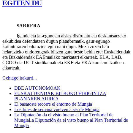
EGITEN DU
SARRERA
Igande eta jai-egunetan aisiaz disfrutatu eta deskantsatzeko
eskubidea defendatzen dugun plataformatik, gaur-egungo
koiunturaren balorazioa egin nahi dugu. Mezu zuzen hau
helarazteko ondorengoak biltzen gara beste behin ere: Euskaldendak
eta Bizkaidendak EAEmailako merkatari elkarteak, ELA, LAB,
CCOO eta UGT sindikatuak eta EKE eta EKA kontsumitzaileen
elkarteak.
Gehiago irakurri...
DBE AUTONOMOAK
EUSKALDENDAK BILBOKO HIRIGINTZA
PLANAREN AURKA
El basatoste recorre el entorno de Mungia
Los fines de semana vuelven a ser de Mungia
La Diputación da el visto bueno al Plan Territorial de
MungiaLa Diputación da el visto bueno al Plan Territorial de
Mungia