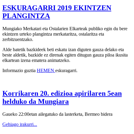
ESKURAGARRI 2019 EKINTZEN
PLANGINTZA
Mungiako Merkatari eta Ostalarien Elkarteak publiko egin du bere
ekintzen urteko plangintza merkataritza, ostalaritza eta
zerbitzuentzako.
Alde batetik bazkideek beti eskatu izan diguten gauza delako eta
beste aldetik, bazkide ez direnak egiten ditugun gauza piloa ikusita
elkartean izena ematera animatzeko.
Informazio guztia
HEMEN
eskuragarri.
Korrikaren 20. edizioa apirilaren 5ean
helduko da Mungiara
Gaueko 22:00etan ailegatuko da lasterketa, Bermeo bidera
Gehiago irakurri...