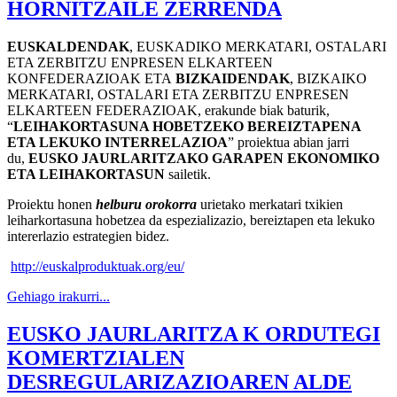
HORNITZAILE ZERRENDA
EUSKALDENDAK
, EUSKADIKO MERKATARI, OSTALARI
ETA ZERBITZU ENPRESEN ELKARTEEN
KONFEDERAZIOAK ETA
BIZKAIDENDAK
, BIZKAIKO
MERKATARI, OSTALARI ETA ZERBITZU ENPRESEN
ELKARTEEN FEDERAZIOAK, erakunde biak baturik,
“
LEIHAKORTASUNA HOBETZEKO BEREIZTAPENA
ETA LEKUKO INTERRELAZIOA
” proiektua abian jarri
du,
EUSKO JAURLARITZAKO GARAPEN EKONOMIKO
ETA LEIHAKORTASUN
sailetik.
Proiektu honen
helburu orokorra
urietako merkatari txikien
leiharkortasuna hobetzea da espezializazio, bereiztapen eta lekuko
intererlazio estrategien bidez.
http://euskalproduktuak.org/
eu/
Gehiago irakurri...
EUSKO JAURLARITZA K ORDUTEGI
KOMERTZIALEN
DESREGULARIZAZIOAREN ALDE