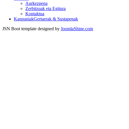
Aurkezpena
Zerbitzuak eta Egitura
Kontaktua
Kanpaniak
Gertaerak & Sustapenak
JSN Boot template designed by
JoomlaShine.com