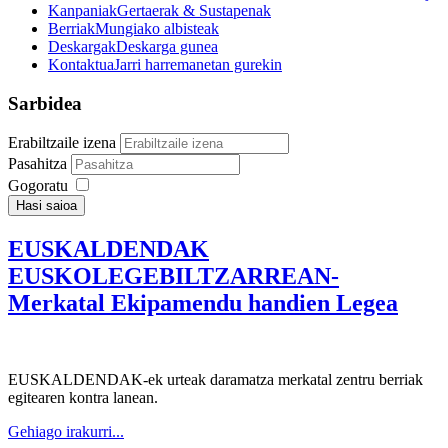
Kanpaniak
Gertaerak & Sustapenak
Berriak
Mungiako albisteak
Deskargak
Deskarga gunea
Kontaktua
Jarri harremanetan gurekin
Sarbidea
Erabiltzaile izena
Pasahitza
Gogoratu
Hasi saioa
EUSKALDENDAK
EUSKOLEGEBILTZARREAN-
Merkatal Ekipamendu handien Legea
EUSKALDENDAK-ek urteak daramatza merkatal zentru berriak
egitearen kontra lanean.
Gehiago irakurri...