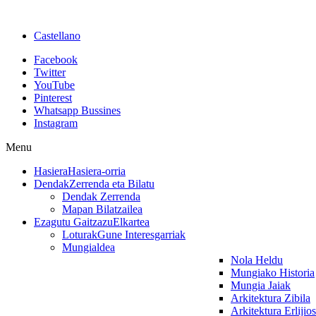
Castellano
Facebook
Twitter
YouTube
Pinterest
Whatsapp Bussines
Instagram
Menu
Hasiera
Hasiera-orria
Dendak
Zerrenda eta Bilatu
Dendak Zerrenda
Mapan Bilatzailea
Ezagutu Gaitzazu
Elkartea
Loturak
Gune Interesgarriak
Mungialdea
Nola Heldu
Mungiako Historia
Mungia Jaiak
Arkitektura Zibila
Arkitektura Erlijio