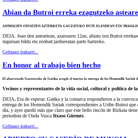
Abian da Butroi erreka ezagutzeko asteare
ANIMALIEN OINATZEN AZTERKETA
GAUZATUKO DUTE IGANDEAN ETA 'IBAIALD
DEIA.
Joan den asteartean, azaroaren 12an, abiatu zen Butroi errekare
inguruan bildu eta zenbait jardueratan parte hartzeko.
Gehiago irakurri...
En honor al trabajo bien hecho
El abarrotado Gaztetxoko de Gatika acogió el martes la entrega de los Hemendik Sariak d
Vecinos y representantes de la vida social, cultural y política de 
DEIA
.
Era de esperar. Gatika y la comarca respondieron a la convocat
entrega de los Hemendik Sariak correspondientes a Uribe-Butroi que 
día, y ayer quedó más que claro que este bello rincón de Bizkaia tien
periodista de Onda Vasca
Itxaso Güemes
.
Gehiago irakurri...