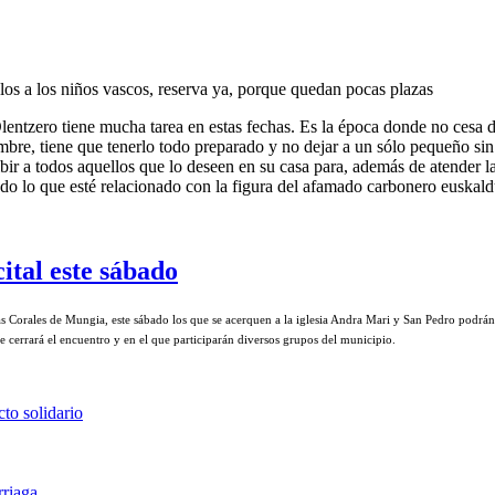
los a los niños vascos, reserva ya, porque quedan pocas plazas
ntzero tiene mucha tarea en estas fechas. Es la época donde no cesa de 
mbre, tiene que tenerlo todo preparado y no dejar a un sólo pequeño sin
ibir a todos aquellos que lo deseen en su casa para, además de atender 
odo lo que esté relacionado con la figura del afamado carbonero euskal
ital este sábado
s Corales de Mungia, este sábado los que se acerquen a la iglesia Andra Mari y San Pedro podrán d
e cerrará el encuentro y en el que participarán diversos grupos del municipio.
to solidario
rriaga