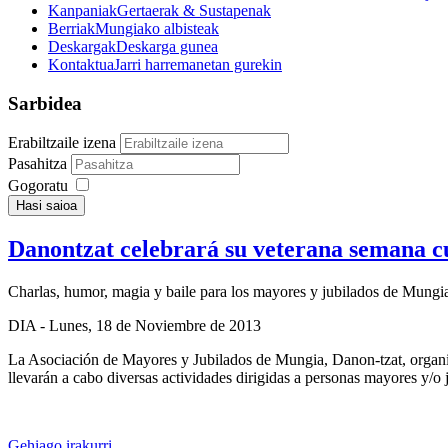
Kanpaniak
Gertaerak & Sustapenak
Berriak
Mungiako albisteak
Deskargak
Deskarga gunea
Kontaktua
Jarri harremanetan gurekin
Sarbidea
Erabiltzaile izena
Pasahitza
Gogoratu
Hasi saioa
Danontzat celebrará su veterana semana cu
Charlas, humor, magia y baile para los mayores y jubilados de Mungi
DIA
- Lunes, 18 de Noviembre de 2013
La Asociación de Mayores y Jubilados de Mungia, Danon-tzat, organiza
llevarán a cabo diversas actividades dirigidas a personas mayores y/o 
Gehiago irakurri...