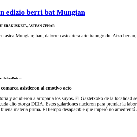
n edizio berri bat Mungian
E' ERAKUSKETA, ASTEAN ZEHAR
n astea Mungian; hau, datorren asteartera arte iraungo du. Atzo bertan, 
e Uribe-Butroi
la comarca asistieron al emotivo acto
oria y acudieron a arropar a los suyos. El Gaztetxoko de la localidad s
cada año otorga DEIA. Estos galardones nacieron para premiar la labor
e buena materia prima. El tiempo desapacible que imperó no amedrentó a 