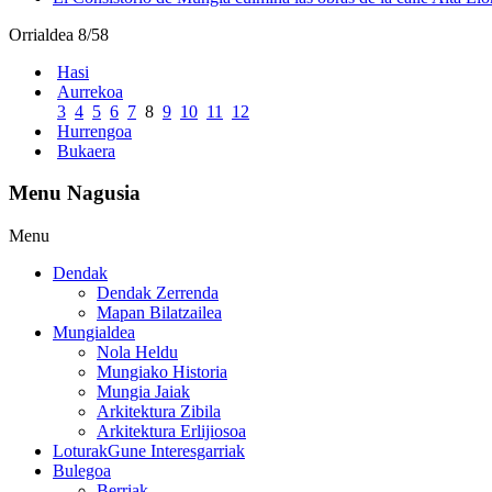
Orrialdea 8/58
Hasi
Aurrekoa
3
4
5
6
7
8
9
10
11
12
Hurrengoa
Bukaera
Menu Nagusia
Menu
Dendak
Dendak Zerrenda
Mapan Bilatzailea
Mungialdea
Nola Heldu
Mungiako Historia
Mungia Jaiak
Arkitektura Zibila
Arkitektura Erlijiosoa
Loturak
Gune Interesgarriak
Bulegoa
Berriak