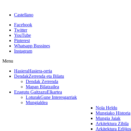
Castellano
Facebook
Twitter
YouTube
Pinterest
Whatsapp Bussines
Instagram
Menu
Hasiera
Hasiera-orria
Dendak
Zerrenda eta Bilatu
Dendak Zerrenda
Mapan Bilatzailea
Ezagutu Gaitzazu
Elkartea
Loturak
Gune Interesgarriak
Mungialdea
Nola Heldu
Mungiako Historia
Mungia Jaiak
Arkitektura Zibila
Arkitektura Erlijio