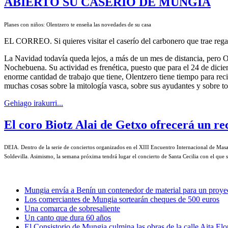
ABIERTO SU CASERÍO DE MUNGIA
Planes con niños: Olentzero te enseña las novedades de su casa
EL CORREO. Si quieres visitar el caserío del carbonero que trae rega
La Navidad todavía queda lejos, a más de un mes de distancia, pero Ole
Nochebuena. Su actividad es frenética, puesto que para el 24 de dicie
enorme cantidad de trabajo que tiene, Olentzero tiene tiempo para rec
muchas cosas sobre la mitología vasca, sobre sus ayudantes y sobre t
Gehiago irakurri...
El coro Biotz Alai de Getxo ofrecerá un rec
DEIA
. Dentro de la serie de conciertos organizados en el XIII Encuentro Internacional de Masa
Soldevilla. Asimismo, la semana próxima tendrá lugar el concierto de Santa Cecilia con el que s
Mungia envía a Benín un contenedor de material para un proyec
Los comerciantes de Mungia sortearán cheques de 500 euros
Una comarca de sobresaliente
Un canto que dura 60 años
El Consistorio de Mungia culmina las obras de la calle Aita Elo