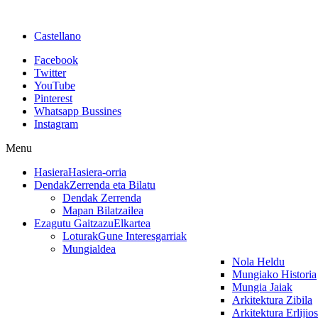
Castellano
Facebook
Twitter
YouTube
Pinterest
Whatsapp Bussines
Instagram
Menu
Hasiera
Hasiera-orria
Dendak
Zerrenda eta Bilatu
Dendak Zerrenda
Mapan Bilatzailea
Ezagutu Gaitzazu
Elkartea
Loturak
Gune Interesgarriak
Mungialdea
Nola Heldu
Mungiako Historia
Mungia Jaiak
Arkitektura Zibila
Arkitektura Erlijio