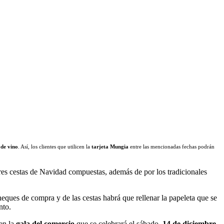
 de vino
. Así, los clientes que utilicen la
tarjeta Mungia
entre las mencionadas fechas podrán
tres cestas de Navidad compuestas, además de por los tradicionales
heques de compra y de las cestas habrá que rellenar la papeleta que se
nto.
 en la
gala del comercio
que se celebrará el sábado,
14 de diciembre
,