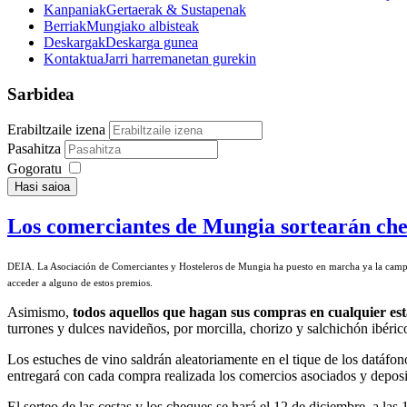
Kanpaniak
Gertaerak & Sustapenak
Berriak
Mungiako albisteak
Deskargak
Deskarga gunea
Kontaktua
Jarri harremanetan gurekin
Sarbidea
Erabiltzaile izena
Pasahitza
Gogoratu
Hasi saioa
Los comerciantes de Mungia sortearán che
DEIA.
La Asociación de Comerciantes y Hosteleros de Mungia ha puesto en marcha ya la cam
acceder a alguno de estos premios.
Asimismo,
todos aquellos que hagan sus compras en cualquier es
turrones y dulces navideños, por morcilla, chorizo y salchichón ibérico
Los estuches de vino saldrán aleatoriamente en el tique de los datáfon
entregará con cada compra realizada los comercios asociados y deposit
El sorteo de las cestas y los cheques se hará el 12 de diciembre, a las