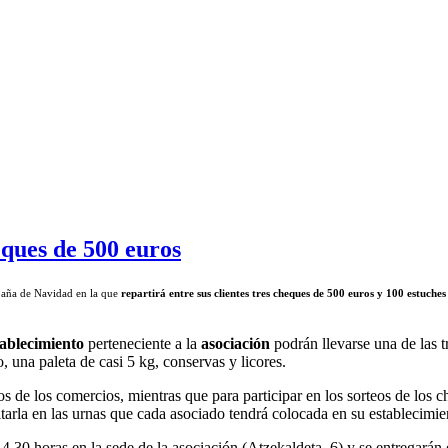
ques de 500 euros
paña de Navidad en la que
repartirá entre sus clientes tres cheques de 500 euros y 100 estuches
tablecimiento
perteneciente a la
asociación
podrán llevarse una de las 
, una paleta de casi 5 kg, conservas y licores.
os de los comercios, mientras que para participar en los sorteos de los c
arla en las urnas que cada asociado tendrá colocada en su establecimie
 14.30 horas en la sede de la asociación (Atzekaldeta, 6) y se entregarán