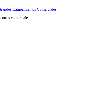
es Equipamientos Comerciales
ntros comerciales.
 pública dentro del sector comercial, hostelero y de servicio su plani
llevan tiempo haciéndonos y por otro lado, para animar a los establecim