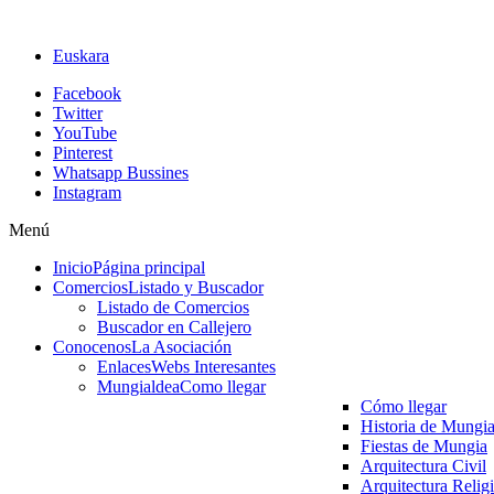
Euskara
Facebook
Twitter
YouTube
Pinterest
Whatsapp Bussines
Instagram
Menú
Inicio
Página principal
Comercios
Listado y Buscador
Listado de Comercios
Buscador en Callejero
Conocenos
La Asociación
Enlaces
Webs Interesantes
Mungialdea
Como llegar
Cómo llegar
Historia de Mungi
Fiestas de Mungia
Arquitectura Civil
Arquitectura Relig