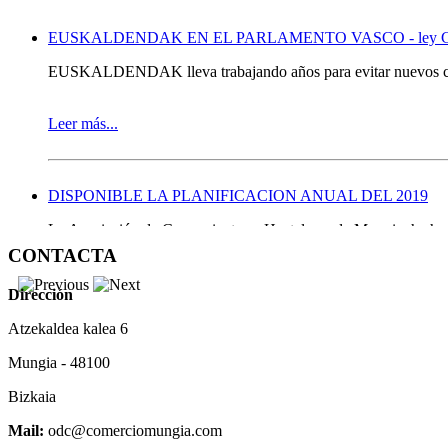
EUSKALDENDAK EN EL PARLAMENTO VASCO - ley Grand
EUSKALDENDAK lleva trabajando años para evitar nuevos ce
Leer más...
DISPONIBLE LA PLANIFICACION ANUAL DEL 2019
La Asociación de Comerciantes y Hosteleros de Mungia, ha hecho
CONTACTA
Por un lado porque es una petición que los miembros asociados 
dinamización comercial que se llevan adelante.
Dirección
Toda la información disponible
AQUI
.
Atzekaldea kalea 6
Mungia - 48100
Leer más...
Bizkaia
Mail:
odc@comerciomungia.com
LISTADO PROVEEDORES