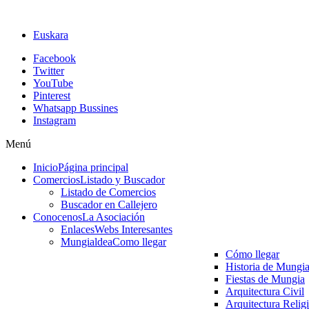
Euskara
Facebook
Twitter
YouTube
Pinterest
Whatsapp Bussines
Instagram
Menú
Inicio
Página principal
Comercios
Listado y Buscador
Listado de Comercios
Buscador en Callejero
Conocenos
La Asociación
Enlaces
Webs Interesantes
Mungialdea
Como llegar
Cómo llegar
Historia de Mungi
Fiestas de Mungia
Arquitectura Civil
Arquitectura Relig