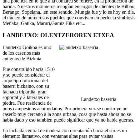
una potencia en lo que a la comarca se refiere, en la producción de
harina. Nuestros molineros recogían encargos de clientes de Bilbao,
Berango, Sopelana...en este sentido, Mungia fue y lo es hoy en día,
el núcleo de numerosos pueblos que conviven en perfecta simbiosis
Meñaka, Gatika, Maruri,Gamiz-Fika etc...
LANDETXO: OLENTZEROREN ETXEA
Landetxo Goikoa es uno
de los caseríos más
antiguos de Bizkaia.
Fue construido hacia 1510
y se puede considerar el
arquetipo funcional del
baserri bizkaino, con su
fachada tripartita, gran
soportal y 2 laterales de
Landetxo baserria
piedra. Fue residencia de
unos campesinos acomodados. Por primera vez se construye un
caserío muy cercano a la zona urbana, cosa que hasta ahora no se
había dado y eso también puede significar que ya no había guerras.
La fachada central de madera con orientación hacia el sur es un
elemento llamativo, con ventanas altas para evitar visitas