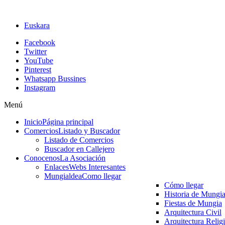
Euskara
Facebook
Twitter
YouTube
Pinterest
Whatsapp Bussines
Instagram
Menú
Inicio
Página principal
Comercios
Listado y Buscador
Listado de Comercios
Buscador en Callejero
Conocenos
La Asociación
Enlaces
Webs Interesantes
Mungialdea
Como llegar
Cómo llegar
Historia de Mungi
Fiestas de Mungia
Arquitectura Civil
Arquitectura Relig