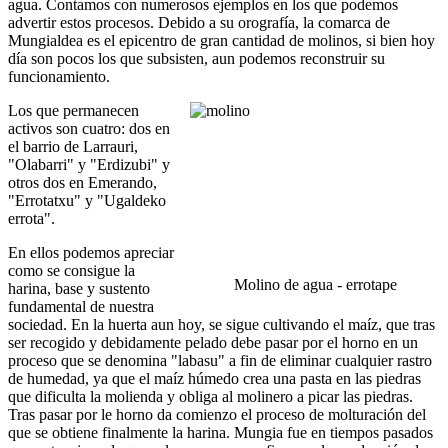
agua. Contamos con numerosos ejemplos en los que podemos
advertir estos procesos. Debido a su orografía, la comarca de
Mungialdea es el epicentro de gran cantidad de molinos, si bien hoy
día son pocos los que subsisten, aun podemos reconstruir su
funcionamiento.
Los que permanecen
activos son cuatro: dos en
el barrio de Larrauri,
"Olabarri" y "Erdizubi" y
otros dos en Emerando,
"Errotatxu" y "Ugaldeko
errota".
En ellos podemos apreciar
como se consigue la
Molino de agua - errotape
harina, base y sustento
fundamental de nuestra
sociedad. En la huerta aun hoy, se sigue cultivando el maíz, que tras
ser recogido y debidamente pelado debe pasar por el horno en un
proceso que se denomina "labasu" a fin de eliminar cualquier rastro
de humedad, ya que el maíz húmedo crea una pasta en las piedras
que dificulta la molienda y obliga al molinero a picar las piedras.
Tras pasar por le horno da comienzo el proceso de molturación del
que se obtiene finalmente la harina. Mungia fue en tiempos pasados