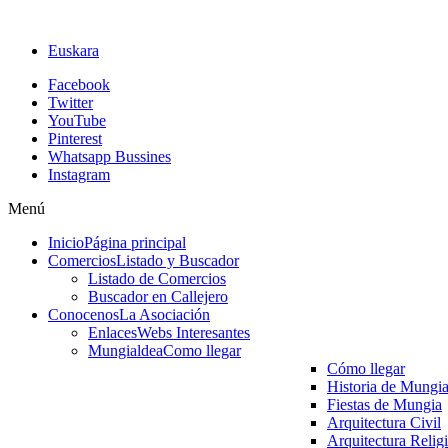
Euskara
Facebook
Twitter
YouTube
Pinterest
Whatsapp Bussines
Instagram
Menú
Inicio
Página principal
Comercios
Listado y Buscador
Listado de Comercios
Buscador en Callejero
Conocenos
La Asociación
Enlaces
Webs Interesantes
Mungialdea
Como llegar
Cómo llegar
Historia de Mungi
Fiestas de Mungia
Arquitectura Civil
Arquitectura Relig