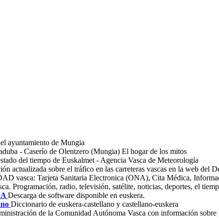
el ayuntamiento de Mungia
aduba - Caserío de Olentzero (Mungia) El hogar de los mitos
estado del tiempo de Euskalmet - Agencia Vasca de Meteorología
ión actualizada sobre el tráfico en las carreteras vascas en la web del
AD vasca: Tarjeta Sanitaria Electronica (ONA), Cita Médica, Informac
a. Programación, radio, televisión, satélite, noticias, deportes, el tie
RA
Descarga de software disponible en euskera.
lano
Diccionario de euskera-castellano y castellano-euskera
dministración de la Comunidad Autónoma Vasca con información sobre go