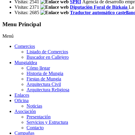
Visitas: 2541
SPRI
Agencia de desarrollo empres
Visitas: 2371
Diputación Foral de Bizkaia
La 
Visitas: 2685
Traductor automático castellan
Menu Principal
Menú
Comercios
Listado de Comercios
Buscador en Callejero
Mungialdea
Cómo llegar
Historia de Mungia
Fiestas de Mungia
Arquitectura Civil
Arquitectura Religiosa
Enlaces
Oficina
Noticias
Asociación
Presentación
Servicios y Estructura
Contacto
Campañas