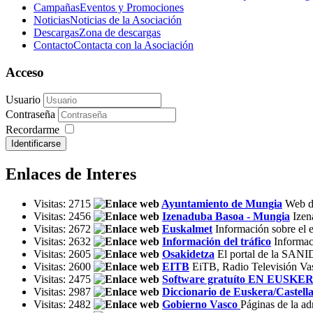
Campañas
Eventos y Promociones
Noticias
Noticias de la Asociación
Descargas
Zona de descargas
Contacto
Contacta con la Asociación
Acceso
Usuario
Contraseña
Recordarme
Identificarse
Enlaces de Interes
Visitas: 2715
Ayuntamiento de Mungia
Web d
Visitas: 2456
Izenaduba Basoa - Mungia
Izen
Visitas: 2672
Euskalmet
Información sobre el 
Visitas: 2632
Información del tráfico
Informac
Visitas: 2605
Osakidetza
El portal de la SANID
Visitas: 2600
EITB
EiTB, Radio Televisión Vasc
Visitas: 2475
Software gratuíto EN EUSKE
Visitas: 2987
Diccionario de Euskera/Castel
Visitas: 2482
Gobierno Vasco
Páginas de la a