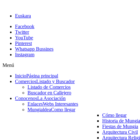
Euskara
Facebook
Twitter
YouTube
Pinterest
Whatsapp Bussines
Instagram
Menú
Inicio
Página principal
Comercios
Listado y Buscador
Listado de Comercios
Buscador en Callejero
Conocenos
La Asociación
Enlaces
Webs Interesantes
Mungialdea
Como llegar
Cómo llegar
Historia de Mungi
Fiestas de Mungia
Arquitectura Civil
Arquitectura Relig