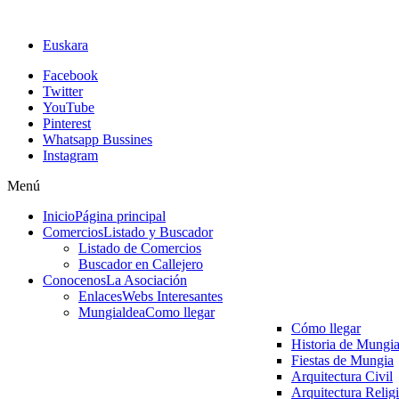
Euskara
Facebook
Twitter
YouTube
Pinterest
Whatsapp Bussines
Instagram
Menú
Inicio
Página principal
Comercios
Listado y Buscador
Listado de Comercios
Buscador en Callejero
Conocenos
La Asociación
Enlaces
Webs Interesantes
Mungialdea
Como llegar
Cómo llegar
Historia de Mungi
Fiestas de Mungia
Arquitectura Civil
Arquitectura Relig