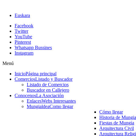
Euskara
Facebook
Twitter
YouTube
Pinterest
Whatsapp Bussines
Instagram
Menú
Inicio
Página principal
Comercios
Listado y Buscador
Listado de Comercios
Buscador en Callejero
Conocenos
La Asociación
Enlaces
Webs Interesantes
Mungialdea
Como llegar
Cómo llegar
Historia de Mungi
Fiestas de Mungia
Arquitectura Civil
Arquitectura Relig