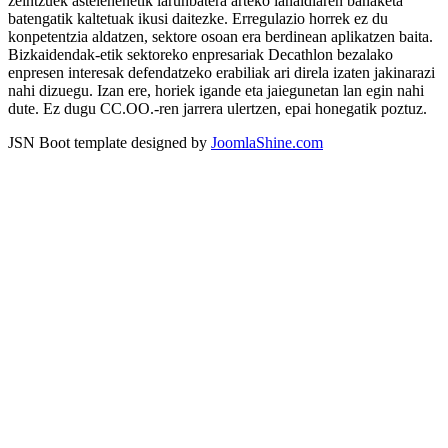
zeintzuek astelehenetik larunbatera arteko lanaldiaren banaketa
batengatik kaltetuak ikusi daitezke. Erregulazio horrek ez du
konpetentzia aldatzen, sektore osoan era berdinean aplikatzen baita.
Bizkaidendak-etik sektoreko enpresariak Decathlon bezalako
enpresen interesak defendatzeko erabiliak ari direla izaten jakinarazi
nahi dizuegu. Izan ere, horiek igande eta jaiegunetan lan egin nahi
dute. Ez dugu CC.OO.-ren jarrera ulertzen, epai honegatik poztuz.
JSN Boot template designed by
JoomlaShine.com