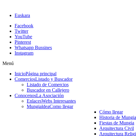
Euskara
Facebook
Twitter
YouTube
Pinterest
Whatsapp Bussines
Instagram
Menú
Inicio
Página principal
Comercios
Listado y Buscador
Listado de Comercios
Buscador en Callejero
Conocenos
La Asociación
Enlaces
Webs Interesantes
Mungialdea
Como llegar
Cómo llegar
Historia de Mungi
Fiestas de Mungia
Arquitectura Civil
Arquitectura Relig