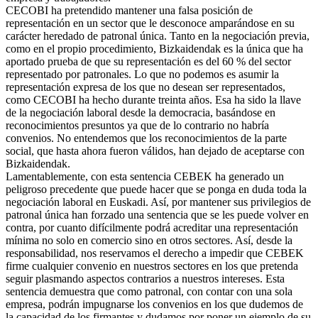
CECOBI ha pretendido mantener una falsa posición de
representación en un sector que le desconoce amparándose en su
carácter heredado de patronal única. Tanto en la negociación previa,
como en el propio procedimiento, Bizkaidendak es la única que ha
aportado prueba de que su representación es del 60 % del sector
representado por patronales. Lo que no podemos es asumir la
representación expresa de los que no desean ser representados,
como CECOBI ha hecho durante treinta años. Esa ha sido la llave
de la negociación laboral desde la democracia, basándose en
reconocimientos presuntos ya que de lo contrario no habría
convenios. No entendemos que los reconocimientos de la parte
social, que hasta ahora fueron válidos, han dejado de aceptarse con
Bizkaidendak.
Lamentablemente, con esta sentencia CEBEK ha generado un
peligroso precedente que puede hacer que se ponga en duda toda la
negociación laboral en Euskadi. Así, por mantener sus privilegios de
patronal única han forzado una sentencia que se les puede volver en
contra, por cuanto difícilmente podrá acreditar una representación
mínima no solo en comercio sino en otros sectores. Así, desde la
responsabilidad, nos reservamos el derecho a impedir que CEBEK
firme cualquier convenio en nuestros sectores en los que pretenda
seguir plasmando aspectos contrarios a nuestros intereses. Esta
sentencia demuestra que como patronal, con contar con una sola
empresa, podrán impugnarse los convenios en los que dudemos de
la capacidad de los firmantes y dudamos por poner un ejemplo de su