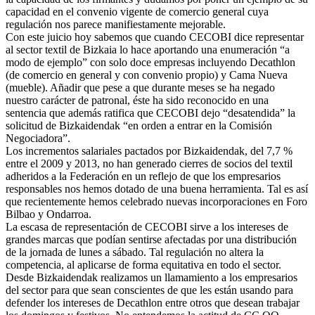
capacidad en el convenio vigente de comercio general cuya
regulación nos parece manifiestamente mejorable.
Con este juicio hoy sabemos que cuando CECOBI dice representar
al sector textil de Bizkaia lo hace aportando una enumeración “a
modo de ejemplo” con solo doce empresas incluyendo Decathlon
(de comercio en general y con convenio propio) y Cama Nueva
(mueble). Añadir que pese a que durante meses se ha negado
nuestro carácter de patronal, éste ha sido reconocido en una
sentencia que además ratifica que CECOBI dejo “desatendida” la
solicitud de Bizkaidendak “en orden a entrar en la Comisión
Negociadora”.
Los incrementos salariales pactados por Bizkaidendak, del 7,7 %
entre el 2009 y 2013, no han generado cierres de socios del textil
adheridos a la Federación en un reflejo de que los empresarios
responsables nos hemos dotado de una buena herramienta. Tal es así
que recientemente hemos celebrado nuevas incorporaciones en Foro
Bilbao y Ondarroa.
La escasa de representación de CECOBI sirve a los intereses de
grandes marcas que podían sentirse afectadas por una distribución
de la jornada de lunes a sábado. Tal regulación no altera la
competencia, al aplicarse de forma equitativa en todo el sector.
Desde Bizkaidendak realizamos un llamamiento a los empresarios
del sector para que sean conscientes de que les están usando para
defender los intereses de Decathlon entre otros que desean trabajar