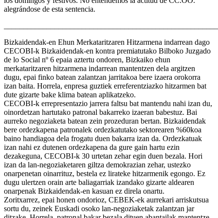
los domingos y festivos. No entendemos la actitud de CC.OO.
alegrándose de esta sentencia.
_______________________________________________________
Bizkaidendak-en Ehun Merkataritzaren Hitzarmena indarrean dago
CECOBI-k Bizkaidendak-en kontra premiatutako Bilboko Juzgado
de lo Social nº 6 epaia aztertu ondoren, Bizkaiko ehun
merkataritzaren hitzarmena indarrean mantentzen dela argitzen
dugu, epai finko batean zalantzan jarritakoa bere izaera orokorra
izan baita. Horrela, enpresa guztiek erreferentziazko hitzarmen bat
dute gizarte bake klima batean aplikatzeko.
CECOBI-k errepresentazio jarrera faltsu bat mantendu nahi izan du,
oinordetzan hartutako patronal bakarreko izaeran babestuz. Bai
aurreko negoziaketa batean zein prozeduran bertan. Bizkaidendak
bere ordezkapena patronalek ordezkatutako sektorearen %60koa
baino handiagoa dela frogatu duen bakarra izan da. Ordezkatuak
izan nahi ez dutenen ordezkapena da gure gain hartu ezin
dezakeguna, CECOBI-k 30 urtetan zehar egin duen bezala. Hori
izan da lan-negoziaketaren giltza demokrazian zehar, ustezko
onarpenetan oinarrituz, bestela ez lirateke hitzarmenik egongo. Ez
dugu ulertzen orain arte baliagarriak izandako gizarte aldearen
onarpenak Bizkaidendak-en kasuan ez direla onartu.
Zoritxarrez, epai honen ondorioz, CEBEK-ek aurrekari arriskutsua
sortu du, zeinek Euskadi osoko lan-negoziaketak zalantzan jar
ditzake. Horrela, patronal bakar bezala dituen abantailak mantentze