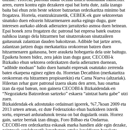
arren, euren kontra egin dezakeen epai bat lortu dute, zaila izango
baita bai ehun zein beste sektore batzuetan ordezkaritza minimo bat
frogatzea. Horrela, erantzukizunetik, CEBEK-ek gure sektoreetan
sinatuko duen edozein hitzarmenaren aurka egingo dugu, gure
interesen aurkako aldeak adierazten jarraitzeko asmoa duen heinean.
Epai honek zera frogatzen du: patronal bat enpresa batek osatzea
nahikoa izango dela hitzarmen bat sinatzerakoan sinatzaileen
gaitasunak zalantzan dauden bakoitzean. Adibide bat jartze arren,
zalantzan jartzen dugu merkataritza orokorrean batzen duen
hitzarmenaren gaitasuna, bere arauketa hobegarria dela uste baitugu.
Epaiketa honen bidez, zera jakin izan dugu gaur, CECOBI-k
Bizkaiko ehun sektorea ordezkatzen duela adierazten duenean,
“adibide moduan” balio duen hamabi enpresak osatutako zerrenda
baten ekarpena eginez egiten du. Horretan Decathlon (merkataritza
orokorrean eta hitzarmen propioarekin) eta Cama Nueva (altzariak).
Hileetan zehar gure patronal izaera ukatu den arren, hau onartua
izan da epai batean, non gainera CECOBI-k Bizkaidendak-en
“Negoziaketa Batzordean sartzeko” eskaera “aintzat hartu gabe” utzi
zuen.
Bizkaidendak-ek adostutako ordainsari igoerek, %7,7koan 2009 eta
2013 urteen artean, ez dute Federazioko ehun bazkideen ixterik
sortu, enpresari arduradunok tresna on bat dugularik orain. Horrez
gain, sartze berriak izan ditugu, Foro Bilbao eta Ondarrua.
CECOBI-ren ordezkaritza eskasak marka handien alde egin dezake,