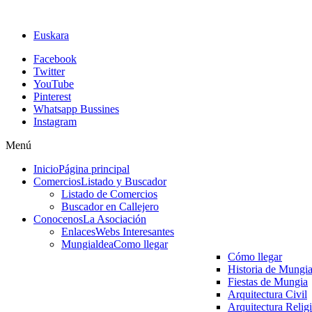
Euskara
Facebook
Twitter
YouTube
Pinterest
Whatsapp Bussines
Instagram
Menú
Inicio
Página principal
Comercios
Listado y Buscador
Listado de Comercios
Buscador en Callejero
Conocenos
La Asociación
Enlaces
Webs Interesantes
Mungialdea
Como llegar
Cómo llegar
Historia de Mungi
Fiestas de Mungia
Arquitectura Civil
Arquitectura Relig