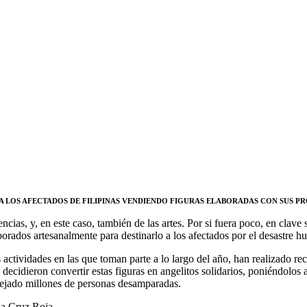
A LOS AFECTADOS DE FILIPINAS VENDIENDO FIGURAS ELABORADAS CON SUS P
ncias, y, en este caso, también de las artes. Por si fuera poco, en clave
rados artesanalmente para destinarlo a los afectados por el desastre hu
actividades en las que toman parte a lo largo del año, han realizado re
ecidieron convertir estas figuras en angelitos solidarios, poniéndolos a
dejado millones de personas desamparadas.
 la Cruz Roja