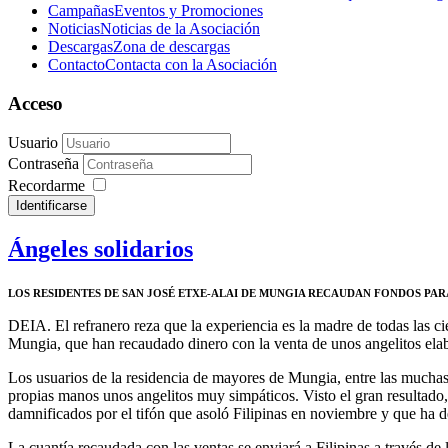
Campañas
Eventos y Promociones
Noticias
Noticias de la Asociación
Descargas
Zona de descargas
Contacto
Contacta con la Asociación
Acceso
Usuario
Contraseña
Recordarme
Identificarse
Ángeles solidarios
LOS RESIDENTES DE SAN JOSÉ ETXE-ALAI DE MUNGIA RECAUDAN FONDOS PAR
DEIA. El refranero reza que la experiencia es la madre de todas las cie
Mungia, que han recaudado dinero con la venta de unos angelitos elabo
Los usuarios de la residencia de mayores de Mungia, entre las muchas 
propias manos unos angelitos muy simpáticos. Visto el gran resultado, d
damnificados por el tifón que asoló Filipinas en noviembre y que ha 
La cuantía recaudada con las ventas se enviará a Filipinas a través de