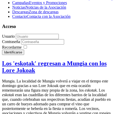
Campañas
Eventos y Promociones
Noticias
Noticias de la Asociación
Descargas
Zona de descargas
Contacto
Contacta con la Asociación
Acceso
Usuario
Contraseña
Recordarme
Identificarse
Los 'eskotak' regresan a Mungia con los
Lore Jokoak
Mungia.
La localidad de Mungia volverá a viajar en el tiempo este
domingo gracias a sus Lore Jokoak que en esta ocasión
rememorarán una figura muy propia de la zona, los
eskotak
. Los
eskotak
eran las cuadrillas de los diferentes barrios de la localidad
que, cuando celebraban sus respectivas fiestas, acudían al pueblo en
un carro de bueyes adornado para comprar el vino que
posteriormente se bebería en la fiesta o romería. Los vecinos,
asociaciones y colectivos de Mungia volverán a vestirse con ropajes