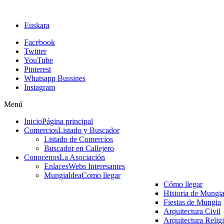
Euskara
Facebook
Twitter
YouTube
Pinterest
Whatsapp Bussines
Instagram
Menú
Inicio
Página principal
Comercios
Listado y Buscador
Listado de Comercios
Buscador en Callejero
Conocenos
La Asociación
Enlaces
Webs Interesantes
Mungialdea
Como llegar
Cómo llegar
Historia de Mungi
Fiestas de Mungia
Arquitectura Civil
Arquitectura Relig