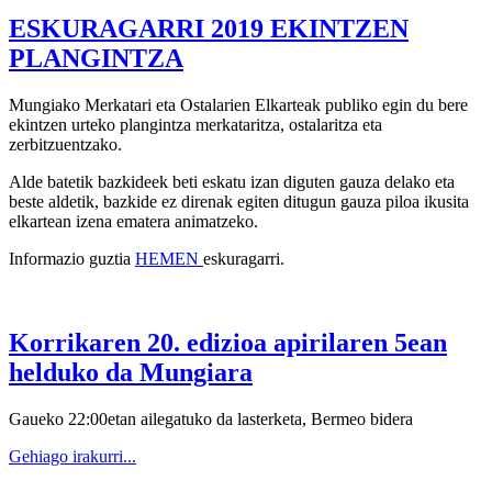
ESKURAGARRI 2019 EKINTZEN
PLANGINTZA
Mungiako Merkatari eta Ostalarien Elkarteak publiko egin du bere
ekintzen urteko plangintza merkataritza, ostalaritza eta
zerbitzuentzako.
Alde batetik bazkideek beti eskatu izan diguten gauza delako eta
beste aldetik, bazkide ez direnak egiten ditugun gauza piloa ikusita
elkartean izena ematera animatzeko.
Informazio guztia
HEMEN
eskuragarri.
Korrikaren 20. edizioa apirilaren 5ean
helduko da Mungiara
Gaueko 22:00etan ailegatuko da lasterketa, Bermeo bidera
Gehiago irakurri...