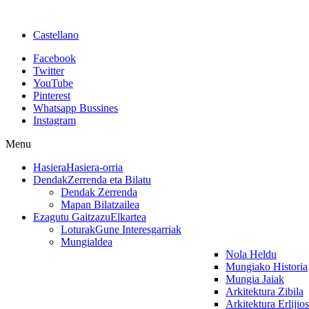
Castellano
Facebook
Twitter
YouTube
Pinterest
Whatsapp Bussines
Instagram
Menu
Hasiera
Hasiera-orria
Dendak
Zerrenda eta Bilatu
Dendak Zerrenda
Mapan Bilatzailea
Ezagutu Gaitzazu
Elkartea
Loturak
Gune Interesgarriak
Mungialdea
Nola Heldu
Mungiako Historia
Mungia Jaiak
Arkitektura Zibila
Arkitektura Erlijio