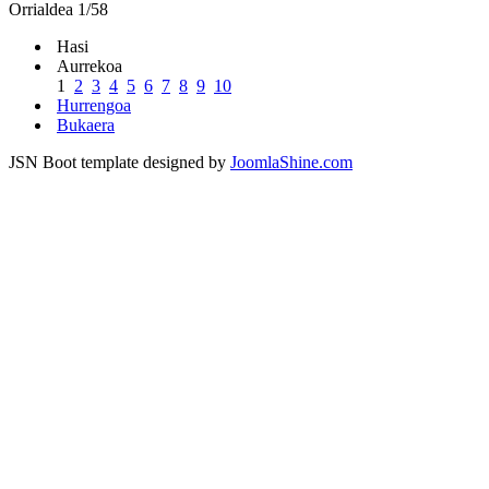
Orrialdea 1/58
Hasi
Aurrekoa
1
2
3
4
5
6
7
8
9
10
Hurrengoa
Bukaera
JSN Boot template designed by
JoomlaShine.com