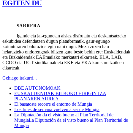
EGITEN DU
SARRERA
Igande eta jai-egunetan aisiaz disfrutatu eta deskantsatzeko
eskubidea defendatzen dugun plataformatik, gaur-egungo
koiunturaren balorazioa egin nahi dugu. Mezu zuzen hau
helarazteko ondorengoak biltzen gara beste behin ere: Euskaldendak
eta Bizkaidendak EAEmailako merkatari elkarteak, ELA, LAB,
CCOO eta UGT sindikatuak eta EKE eta EKA kontsumitzaileen
elkarteak.
Gehiago irakurri...
DBE AUTONOMOAK
EUSKALDENDAK BILBOKO HIRIGINTZA
PLANAREN AURKA
El basatoste recorre el entorno de Mungia
Los fines de semana vuelven a ser de Mungia
La Diputación da el visto bueno al Plan Territorial de
MungiaLa Diputación da el visto bueno al Plan Territorial de
Mungia