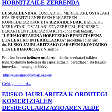
HORNITZAILE ZERRENDA
EUSKALDENDAK
, EUSKADIKO MERKATARI, OSTALARI
ETA ZERBITZU ENPRESEN ELKARTEEN
KONFEDERAZIOAK ETA
BIZKAIDENDAK
, BIZKAIKO
MERKATARI, OSTALARI ETA ZERBITZU ENPRESEN
ELKARTEEN FEDERAZIOAK, erakunde biak baturik,
“
LEIHAKORTASUNA HOBETZEKO BEREIZTAPENA
ETA LEKUKO INTERRELAZIOA
” proiektua abian jarri
du,
EUSKO JAURLARITZAKO GARAPEN EKONOMIKO
ETA LEIHAKORTASUN
sailetik.
Proiektu honen
helburu orokorra
urietako merkatari txikien
leiharkortasuna hobetzea da espezializazio, bereiztapen eta lekuko
intererlazio estrategien bidez.
http://euskalproduktuak.org/
eu/
Gehiago irakurri...
EUSKO JAURLARITZA K ORDUTEGI
KOMERTZIALEN
DESREGULARIZAZIOAREN ALDE