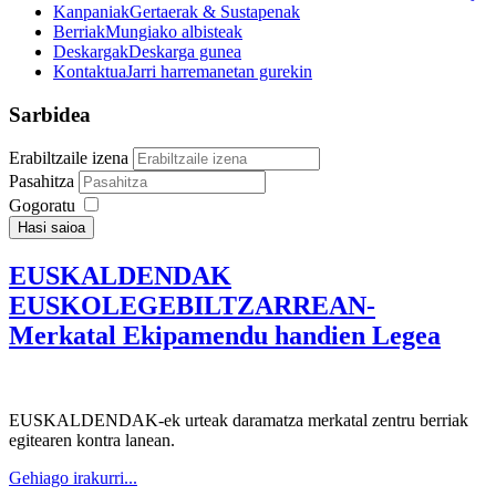
Kanpaniak
Gertaerak & Sustapenak
Berriak
Mungiako albisteak
Deskargak
Deskarga gunea
Kontaktua
Jarri harremanetan gurekin
Sarbidea
Erabiltzaile izena
Pasahitza
Gogoratu
Hasi saioa
EUSKALDENDAK
EUSKOLEGEBILTZARREAN-
Merkatal Ekipamendu handien Legea
EUSKALDENDAK-ek urteak daramatza merkatal zentru berriak
egitearen kontra lanean.
Gehiago irakurri...