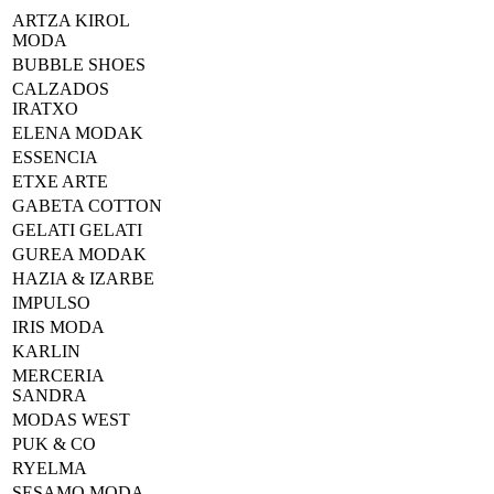
ARTZA KIROL
MODA
BUBBLE SHOES
CALZADOS
IRATXO
ELENA MODAK
ESSENCIA
ETXE ARTE
GABETA COTTON
GELATI GELATI
GUREA MODAK
HAZIA & IZARBE
IMPULSO
IRIS MODA
KARLIN
MERCERIA
SANDRA
MODAS WEST
PUK & CO
RYELMA
SESAMO MODA