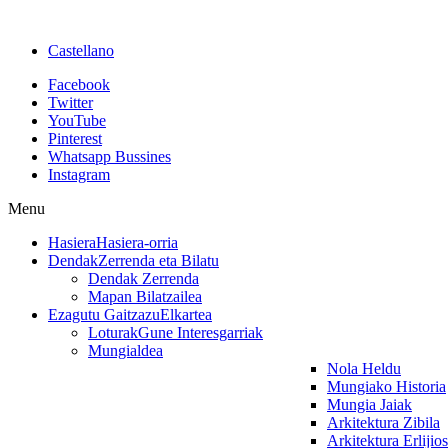
Castellano
Facebook
Twitter
YouTube
Pinterest
Whatsapp Bussines
Instagram
Menu
Hasiera
Hasiera-orria
Dendak
Zerrenda eta Bilatu
Dendak Zerrenda
Mapan Bilatzailea
Ezagutu Gaitzazu
Elkartea
Loturak
Gune Interesgarriak
Mungialdea
Nola Heldu
Mungiako Historia
Mungia Jaiak
Arkitektura Zibila
Arkitektura Erlijio