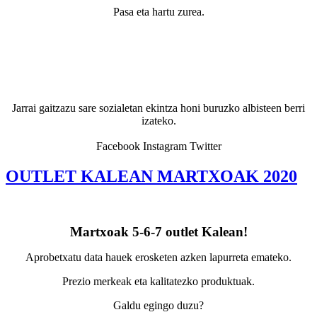
Pasa eta hartu zurea.
Jarrai gaitzazu sare sozialetan ekintza honi buruzko albisteen berri
izateko.
Facebook Instagram Twitter
OUTLET KALEAN MARTXOAK 2020
Martxoak 5-6-7 outlet Kalean!
Aprobetxatu data hauek erosketen azken lapurreta emateko.
Prezio merkeak eta kalitatezko produktuak.
Galdu egingo duzu?