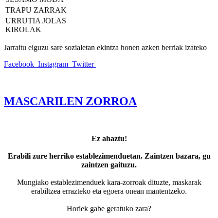
TRAPU ZARRAK
URRUTIA JOLAS
KIROLAK
Jarraitu eiguzu sare sozialetan ekintza honen azken berriak izateko
Facebook
Instagram
Twitter
MASCARILEN ZORROA
Ez ahaztu!
Erabili zure herriko establezimenduetan. Zaintzen bazara, gu
zaintzen gaituzu.
Mungiako establezimenduek kara-zorroak dituzte, maskarak
erabiltzea errazteko eta egoera onean mantentzeko.
Horiek gabe geratuko zara?