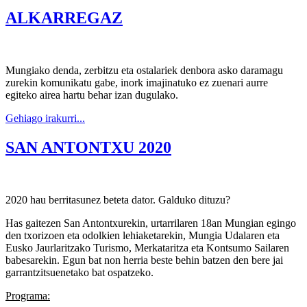
ALKARREGAZ
Mungiako denda, zerbitzu eta ostalariek denbora asko daramagu
zurekin komunikatu gabe, inork imajinatuko ez zuenari aurre
egiteko airea hartu behar izan dugulako.
Gehiago irakurri...
SAN ANTONTXU 2020
2020 hau berritasunez beteta dator. Galduko dituzu?
Has gaitezen San Antontxurekin, urtarrilaren 18an Mungian egingo
den txorizoen eta odolkien lehiaketarekin, Mungia Udalaren eta
Eusko Jaurlaritzako Turismo, Merkataritza eta Kontsumo Sailaren
babesarekin. Egun bat non herria beste behin batzen den bere jai
garrantzitsuenetako bat ospatzeko.
Programa: