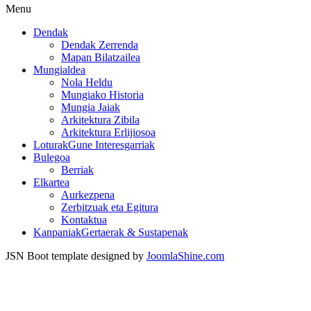
Menu
Dendak
Dendak Zerrenda
Mapan Bilatzailea
Mungialdea
Nola Heldu
Mungiako Historia
Mungia Jaiak
Arkitektura Zibila
Arkitektura Erlijiosoa
Loturak
Gune Interesgarriak
Bulegoa
Berriak
Elkartea
Aurkezpena
Zerbitzuak eta Egitura
Kontaktua
Kanpaniak
Gertaerak & Sustapenak
JSN Boot template designed by
JoomlaShine.com