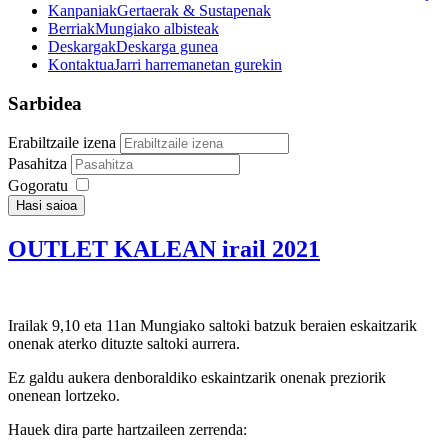
Kanpaniak
Gertaerak & Sustapenak
Berriak
Mungiako albisteak
Deskargak
Deskarga gunea
Kontaktua
Jarri harremanetan gurekin
Sarbidea
Erabiltzaile izena
Pasahitza
Gogoratu
Hasi saioa
OUTLET KALEAN irail 2021
Irailak 9,10 eta 11an Mungiako saltoki batzuk beraien eskaitzarik
onenak aterko dituzte saltoki aurrera.
Ez galdu aukera denboraldiko eskaintzarik onenak preziorik
onenean lortzeko.
Hauek dira parte hartzaileen zerrenda: