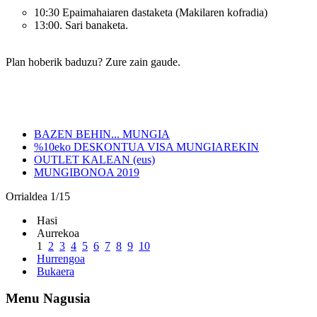
10:30 Epaimahaiaren dastaketa (Makilaren kofradia)
13:00. Sari banaketa.
Plan hoberik baduzu? Zure zain gaude.
BAZEN BEHIN... MUNGIA
%10eko DESKONTUA VISA MUNGIAREKIN
OUTLET KALEAN (eus)
MUNGIBONOA 2019
Orrialdea 1/15
Hasi
Aurrekoa
1
2
3
4
5
6
7
8
9
10
Hurrengoa
Bukaera
Menu Nagusia