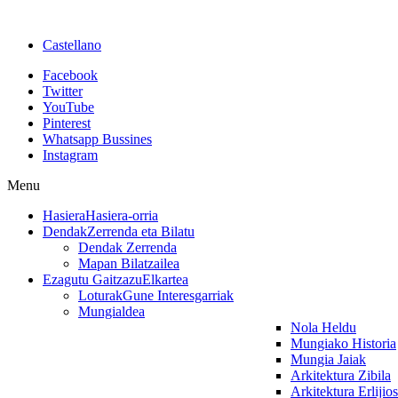
Castellano
Facebook
Twitter
YouTube
Pinterest
Whatsapp Bussines
Instagram
Menu
Hasiera
Hasiera-orria
Dendak
Zerrenda eta Bilatu
Dendak Zerrenda
Mapan Bilatzailea
Ezagutu Gaitzazu
Elkartea
Loturak
Gune Interesgarriak
Mungialdea
Nola Heldu
Mungiako Historia
Mungia Jaiak
Arkitektura Zibila
Arkitektura Erlijio