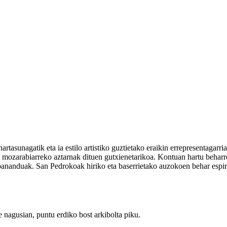
asunagatik eta ia estilo artistiko guztietako eraikin errepresentagarr
io mozarabiarreko aztarnak dituen gutxienetarikoa. Kontuan hartu beharr
 bananduak. San Pedrokoak hiriko eta baserrietako auzokoen behar espir
e nagusian, puntu erdiko bost arkibolta piku.