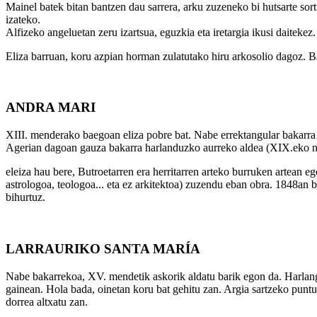
Mainel batek bitan bantzen dau sarrera, arku zuzeneko bi hutsarte sor
izateko.
Alfizeko angeluetan zeru izartsua, eguzkia eta iretargia ikusi daitekez.
Eliza barruan, koru azpian horman zulatutako hiru arkosolio dagoz. B
ANDRA MARI
XIII. menderako baegoan eliza pobre bat. Nabe errektangular bakarra 
Agerian dagoan gauza bakarra harlanduzko aurreko aldea (XIX.eko neo
eleiza hau bere, Butroetarren era herritarren arteko burruken artean 
astrologoa, teologoa... eta ez arkitektoa) zuzendu eban obra. 1848an ba
bihurtuz.
LARRAURIKO SANTA MARÍA
Nabe bakarrekoa, XV. mendetik askorik aldatu barik egon da. Harlanga
gainean. Hola bada, oinetan koru bat gehitu zan. Argia sartzeko puntu
dorrea altxatu zan.