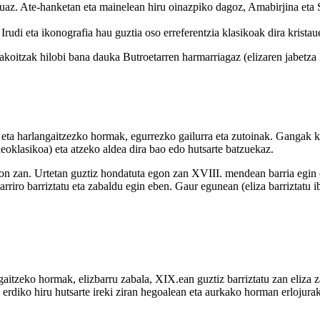
tuaz. Ate-hanketan eta mainelean hiru oinazpiko dagoz, Amabirjina eta 
 Irudi eta ikonografia hau guztia oso erreferentzia klasikoak dira kristau
akoitzak hilobi bana dauka Butroetarren harmarriagaz (elizaren jabetza
eta harlangaitzezko hormak, egurrezko gailurra eta zutoinak. Gangak k
klasikoa) eta atzeko aldea dira bao edo hutsarte batzuekaz.
egon zan. Urtetan guztiz hondatuta egon zan XVIII. mendean barria egin 
rriro barriztatu eta zabaldu egin eben. Gaur egunean (eliza barriztatu ib
itzeko hormak, elizbarru zabala, XIX.ean guztiz barriztatu zan eliza 
 erdiko hiru hutsarte ireki ziran hegoalean eta aurkako horman erlojura