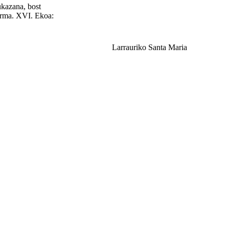
ukazana, bost
horma. XVI. Ekoa:
Larrauriko Santa Maria