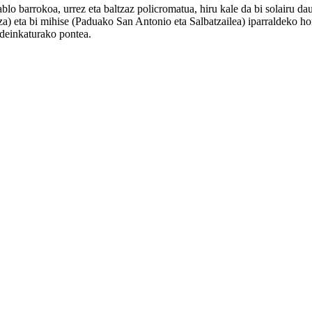
o barrokoa, urrez eta baltzaz policromatua, hiru kale da bi solairu da
za) eta bi mihise (Paduako San Antonio eta Salbatzailea) iparraldeko 
deinkaturako pontea.