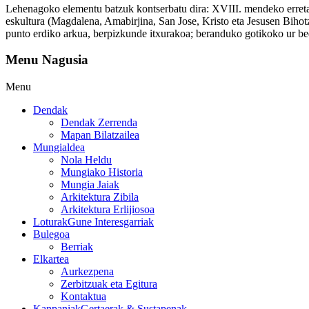
Lehenagoko elementu batzuk kontserbatu dira: XVIII. mendeko erretabl
eskultura (Magdalena, Amabirjina, San Jose, Kristo eta Jesusen Bihot
punto erdiko arkua, berpizkunde itxurakoa; beranduko gotikoko ur be
Menu Nagusia
Menu
Dendak
Dendak Zerrenda
Mapan Bilatzailea
Mungialdea
Nola Heldu
Mungiako Historia
Mungia Jaiak
Arkitektura Zibila
Arkitektura Erlijiosoa
Loturak
Gune Interesgarriak
Bulegoa
Berriak
Elkartea
Aurkezpena
Zerbitzuak eta Egitura
Kontaktua
Kanpaniak
Gertaerak & Sustapenak