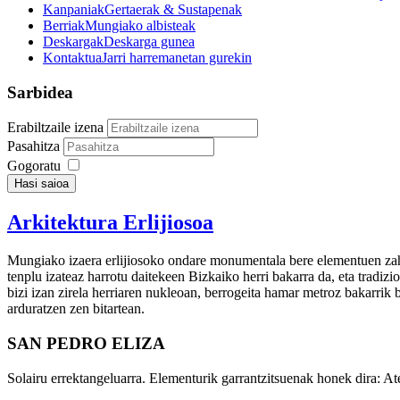
Kanpaniak
Gertaerak & Sustapenak
Berriak
Mungiako albisteak
Deskargak
Deskarga gunea
Kontaktua
Jarri harremanetan gurekin
Sarbidea
Erabiltzaile izena
Pasahitza
Gogoratu
Hasi saioa
Arkitektura Erlijiosoa
Mungiako izaera erlijiosoko ondare monumentala bere elementuen zahart
tenplu izateaz harrotu daitekeen Bizkaiko herri bakarra da, eta tradiz
bizi izan zirela herriaren nukleoan, berrogeita hamar metroz bakarrik
arduratzen zen bitartean.
SAN PEDRO ELIZA
Solairu errektangeluarra. Elementurik garrantzitsuenak honek dira: At