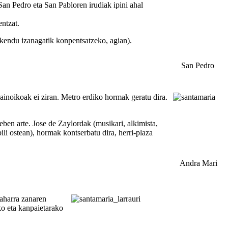
San Pedro eta San Pabloren irudiak ipini ahal
entzat.
 kendu izanagatik konpentsatzeko, agian).
San Pedro
ainoikoak ei ziran. Metro erdiko hormak geratu dira.
eben arte. Jose de Zaylordak (musikari, alkimista,
ili ostean), hormak kontserbatu dira, herri-plaza
Andra Mari
zaharra zanaren
ko eta kanpaietarako