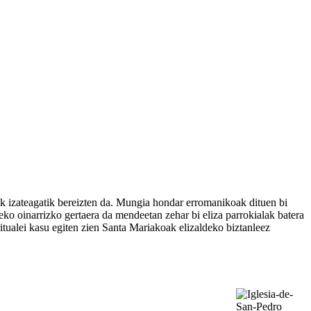
iak izateagatik bereizten da. Mungia hondar erromanikoak dituen bi
eko oinarrizko gertaera da mendeetan zehar bi eliza parrokialak batera
itualei kasu egiten zien Santa Mariakoak elizaldeko biztanleez