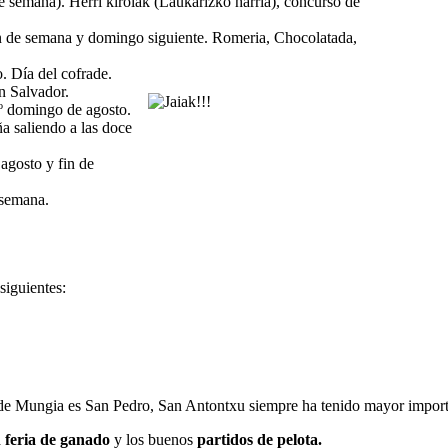
mana). Herri kirolak (Laukarizko harria), concurso de
n de semana y domingo siguiente. Romeria, Chocolatada,
Día del cofrade.
 Salvador.
omingo de agosto.
 saliendo a las doce
osto y fin de
semana.
siguientes:
al de Mungia es San Pedro, San Antontxu siempre ha tenido mayor impor
a
feria de ganado
y los buenos
partidos de pelota.