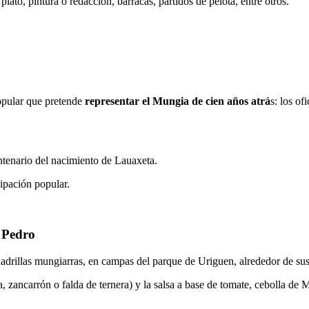
 plato, pintura o redacción, barracas, partidos de pelota, entre otros.
opular que pretende
representar el Mungia de cien años atrá
s: los of
ntenario del nacimiento de Lauaxeta.
cipación popular.
n Pedro
cuadrillas mungiarras, en campas del parque de Uriguen, alrededor de su
ja, zancarrón o falda de ternera) y la salsa a base de tomate, cebolla de