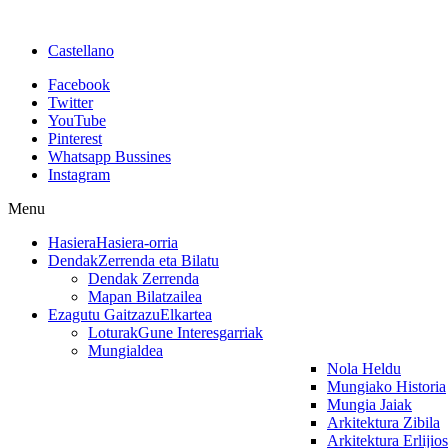
Castellano
Facebook
Twitter
YouTube
Pinterest
Whatsapp Bussines
Instagram
Menu
Hasiera
Hasiera-orria
Dendak
Zerrenda eta Bilatu
Dendak Zerrenda
Mapan Bilatzailea
Ezagutu Gaitzazu
Elkartea
Loturak
Gune Interesgarriak
Mungialdea
Nola Heldu
Mungiako Historia
Mungia Jaiak
Arkitektura Zibila
Arkitektura Erlijio