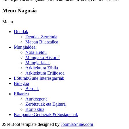
Menu Nagusia
Menu
Dendak
Dendak Zerrenda
Mapan Bilatzailea
Mungialdea
Nola Heldu
Mungiako Historia
Mungia Jaiak
Arkitektura Zibila
Arkitektura Erlijiosoa
Loturak
Gune Interesgarriak
Bulegoa
Berriak
Elkartea
Aurkezpena
Zerbitzuak eta Egitura
Kontaktua
Kanpaniak
Gertaerak & Sustapenak
JSN Boot template designed by
JoomlaShine.com