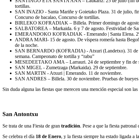
SANTIAGO ETA SANTA ANA – Laukariz: 25 de julio (fin de se
tortillas.
SAN INAZIO - Santa Mariñe y Goietako Plaza. 31 de julio, fi
Concurso de bacalao, Concurso de tortillas.
BIRLEKO KOFRADIAK – Billela. Primer domingo de agosto. 
SALBATOREA – Markaida. 6 y 7 de agosto. Festividad de San
EMERANDOKO KOFRADIAK - Emerando | Santa Elena. 2º d
ANDRA MARI- 15 de agosto. De víspera romería hasta Begoña
de la noche.
SAN BERNARDO (KOFRADIA) - Atxuri (Landetxo). 31 de ag
semana. Campeonato de tortilla y “rabu”
MESEDEETAKO AMA – Larrauri. 24 de septiembre y fin de 
SAN MIGEL - Zumetzaga (Markaida). 29 de septiembre.
SAN MARTIN - Atxuri | Emerando. 11 de noviembre.
SAN ANDRES – Billela. 30 de noviembre. Pruebas de bueyes
Sin duda alguna las fiestas que merecen una mención especial son las 
San Antontxu
Se trata de una Fiesta de gran
tradición
. Pese a que la fiesta patron
Se celebra el día
18 de Enero
, y la fiesta siempre ha estado ligada a l