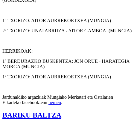
(GORDEXOLA)
1º TXORIZO: AITOR AURREKOETXEA (MUNGIA)
2º TXORIZO: UNAI ARRUZA - AITOR GAMBOA (MUNGIA)
HERRIKOAK:
1º BERDURAZKO BUSKENTZA: JON ORUE - HARATEGIA
MORGA (MUNGIA)
1º TXORIZO: AITOR AURREKOETXEA (MUNGIA)
Jardunaldiko argazkiak Mungiako Merkatari eta Ostalarien
Elkarteko facebook-ean
hemen
.
BARIKU BALTZA