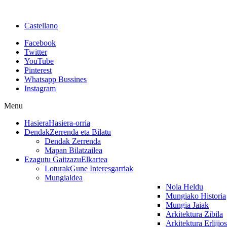
Castellano
Facebook
Twitter
YouTube
Pinterest
Whatsapp Bussines
Instagram
Menu
Hasiera
Hasiera-orria
Dendak
Zerrenda eta Bilatu
Dendak Zerrenda
Mapan Bilatzailea
Ezagutu Gaitzazu
Elkartea
Loturak
Gune Interesgarriak
Mungialdea
Nola Heldu
Mungiako Historia
Mungia Jaiak
Arkitektura Zibila
Arkitektura Erlijio