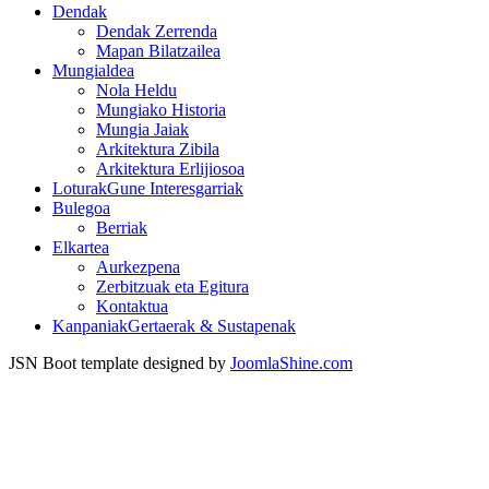
Dendak
Dendak Zerrenda
Mapan Bilatzailea
Mungialdea
Nola Heldu
Mungiako Historia
Mungia Jaiak
Arkitektura Zibila
Arkitektura Erlijiosoa
Loturak
Gune Interesgarriak
Bulegoa
Berriak
Elkartea
Aurkezpena
Zerbitzuak eta Egitura
Kontaktua
Kanpaniak
Gertaerak & Sustapenak
JSN Boot template designed by
JoomlaShine.com