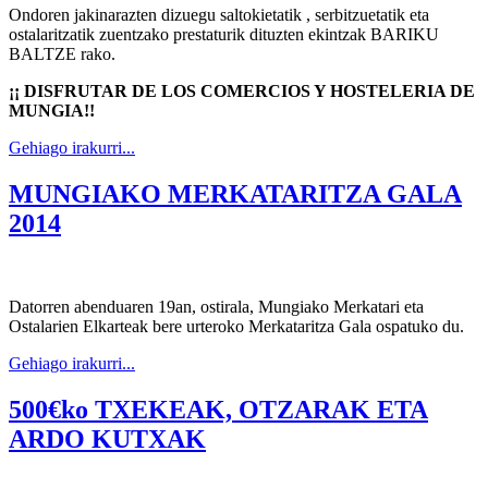
Ondoren jakinarazten dizuegu saltokietatik , serbitzuetatik eta
ostalaritzatik zuentzako prestaturik dituzten ekintzak BARIKU
BALTZE rako.
¡¡ DISFRUTAR DE LOS COMERCIOS Y HOSTELERIA DE
MUNGIA!!
Gehiago irakurri...
MUNGIAKO MERKATARITZA GALA
2014
Datorren abenduaren 19an, ostirala, Mungiako Merkatari eta
Ostalarien Elkarteak bere urteroko Merkataritza Gala ospatuko du.
Gehiago irakurri...
500€ko TXEKEAK, OTZARAK ETA
ARDO KUTXAK