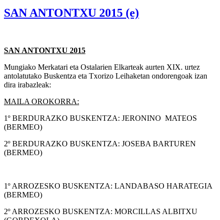
SAN ANTONTXU 2015 (e)
SAN ANTONTXU 2015
Mungiako Merkatari eta Ostalarien Elkarteak aurten XIX. urtez
antolatutako Buskentza eta Txorizo Leihaketan ondorengoak izan
dira irabazleak:
MAILA OROKORRA:
1º BERDURAZKO BUSKENTZA: JERONINO MATEOS
(BERMEO)
2º BERDURAZKO BUSKENTZA: JOSEBA BARTUREN
(BERMEO)
1º ARROZESKO BUSKENTZA: LANDABASO HARATEGIA
(BERMEO)
2º ARROZESKO BUSKENTZA: MORCILLAS ALBITXU