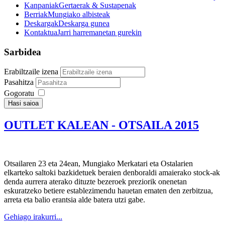
Kanpaniak
Gertaerak & Sustapenak
Berriak
Mungiako albisteak
Deskargak
Deskarga gunea
Kontaktua
Jarri harremanetan gurekin
Sarbidea
Erabiltzaile izena
Pasahitza
Gogoratu
Hasi saioa
OUTLET KALEAN - OTSAILA 2015
Otsailaren 23 eta 24ean, Mungiako Merkatari eta Ostalarien
elkarteko saltoki bazkidetuek beraien denboraldi amaierako stock-ak
denda aurrera aterako dituzte bezeroek preziorik onenetan
eskuratzeko betiere establezimendu hauetan ematen den zerbitzua,
arreta eta balio erantsia alde batera utzi gabe.
Gehiago irakurri...