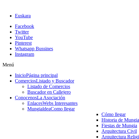
Euskara
Facebook
Twitter
YouTube
Pinterest
Whatsapp Bussines
Instagram
Menú
Inicio
Página principal
Comercios
Listado y Buscador
Listado de Comercios
Buscador en Callejero
Conocenos
La Asociación
Enlaces
Webs Interesantes
Mungialdea
Como llegar
Cómo llegar
Historia de Mungi
Fiestas de Mungia
Arquitectura Civil
Arquitectura Relig