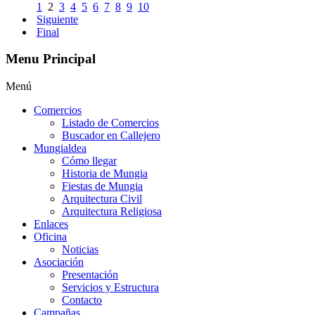
1
2
3
4
5
6
7
8
9
10
Siguiente
Final
Menu Principal
Menú
Comercios
Listado de Comercios
Buscador en Callejero
Mungialdea
Cómo llegar
Historia de Mungia
Fiestas de Mungia
Arquitectura Civil
Arquitectura Religiosa
Enlaces
Oficina
Noticias
Asociación
Presentación
Servicios y Estructura
Contacto
Campañas