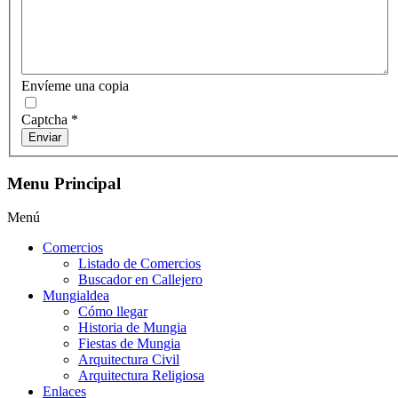
Envíeme una copia
Captcha
*
Enviar
Menu Principal
Menú
Comercios
Listado de Comercios
Buscador en Callejero
Mungialdea
Cómo llegar
Historia de Mungia
Fiestas de Mungia
Arquitectura Civil
Arquitectura Religiosa
Enlaces