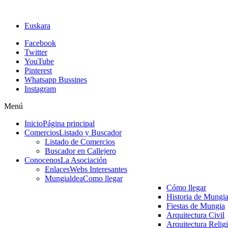
Euskara
Facebook
Twitter
YouTube
Pinterest
Whatsapp Bussines
Instagram
Menú
Inicio
Página principal
Comercios
Listado y Buscador
Listado de Comercios
Buscador en Callejero
Conocenos
La Asociación
Enlaces
Webs Interesantes
Mungialdea
Como llegar
Cómo llegar
Historia de Mungi
Fiestas de Mungia
Arquitectura Civil
Arquitectura Relig