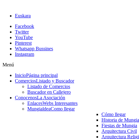
Euskara
Facebook
Twitter
YouTube
Pinterest
Whatsapp Bussines
Instagram
Menú
Inicio
Página principal
Comercios
Listado y Buscador
Listado de Comercios
Buscador en Callejero
Conocenos
La Asociación
Enlaces
Webs Interesantes
Mungialdea
Como llegar
Cómo llegar
Historia de Mungi
Fiestas de Mungia
Arquitectura Civil
Arquitectura Relig