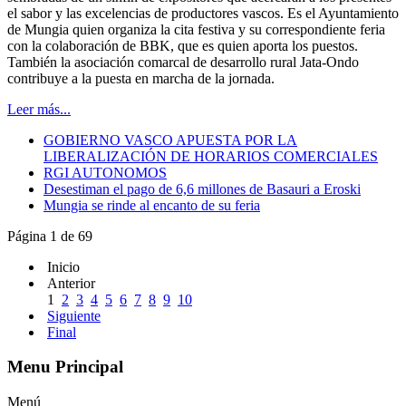
el sabor y las excelencias de productores vascos. Es el Ayuntamiento
de Mungia quien organiza la cita festiva y su correspondiente feria
con la colaboración de BBK, que es quien aporta los puestos.
También la asociación comarcal de desarrollo rural Jata-Ondo
contribuye a la puesta en marcha de la jornada.
Leer más...
GOBIERNO VASCO APUESTA POR LA
LIBERALIZACIÓN DE HORARIOS COMERCIALES
RGI AUTONOMOS
Desestiman el pago de 6,6 millones de Basauri a Eroski
Mungia se rinde al encanto de su feria
Página 1 de 69
Inicio
Anterior
1
2
3
4
5
6
7
8
9
10
Siguiente
Final
Menu Principal
Menú