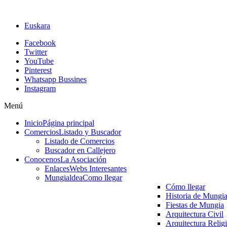
Euskara
Facebook
Twitter
YouTube
Pinterest
Whatsapp Bussines
Instagram
Menú
Inicio
Página principal
Comercios
Listado y Buscador
Listado de Comercios
Buscador en Callejero
Conocenos
La Asociación
Enlaces
Webs Interesantes
Mungialdea
Como llegar
Cómo llegar
Historia de Mungi
Fiestas de Mungia
Arquitectura Civil
Arquitectura Relig