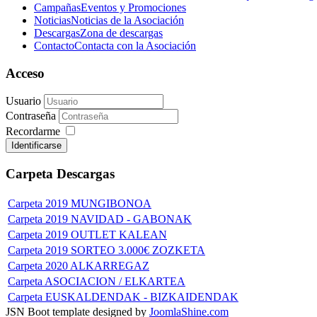
Campañas
Eventos y Promociones
Noticias
Noticias de la Asociación
Descargas
Zona de descargas
Contacto
Contacta con la Asociación
Acceso
Usuario
Contraseña
Recordarme
Identificarse
Carpeta
Descargas
Carpeta
2019 MUNGIBONOA
Carpeta
2019 NAVIDAD - GABONAK
Carpeta
2019 OUTLET KALEAN
Carpeta
2019 SORTEO 3.000€ ZOZKETA
Carpeta
2020 ALKARREGAZ
Carpeta
ASOCIACION / ELKARTEA
Carpeta
EUSKALDENDAK - BIZKAIDENDAK
JSN Boot template designed by
JoomlaShine.com