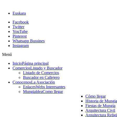
Euskara
Facebook
Twitter
YouTube
Pinterest
Whatsapp Bussines
Instagram
Menú
Inicio
Página principal
Comercios
Listado y Buscador
Listado de Comercios
Buscador en Callejero
Conocenos
La Asociación
Enlaces
Webs Interesantes
Mungialdea
Como llegar
Cómo llegar
Historia de Mungi
Fiestas de Mungia
Arquitectura Civil
Arquitectura Relig