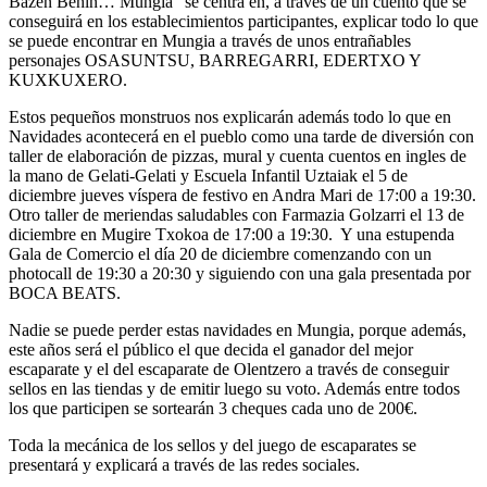
Bazen Behin… Mungia” se centra en, a través de un cuento que se
conseguirá en los establecimientos participantes, explicar todo lo que
se puede encontrar en Mungia a través de unos entrañables
personajes OSASUNTSU, BARREGARRI, EDERTXO Y
KUXKUXERO.
Estos pequeños monstruos nos explicarán además todo lo que en
Navidades acontecerá en el pueblo como una tarde de diversión con
taller de elaboración de pizzas, mural y cuenta cuentos en ingles de
la mano de Gelati-Gelati y Escuela Infantil Uztaiak el 5 de
diciembre jueves víspera de festivo en Andra Mari de 17:00 a 19:30.
Otro taller de meriendas saludables con Farmazia Golzarri el 13 de
diciembre en Mugire Txokoa de 17:00 a 19:30. Y una estupenda
Gala de Comercio el día 20 de diciembre comenzando con un
photocall de 19:30 a 20:30 y siguiendo con una gala presentada por
BOCA BEATS.
Nadie se puede perder estas navidades en Mungia, porque además,
este años será el público el que decida el ganador del mejor
escaparate y el del escaparate de Olentzero a través de conseguir
sellos en las tiendas y de emitir luego su voto. Además entre todos
los que participen se sortearán 3 cheques cada uno de 200€.
Toda la mecánica de los sellos y del juego de escaparates se
presentará y explicará a través de las redes sociales.