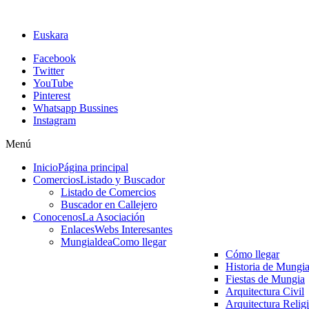
Euskara
Facebook
Twitter
YouTube
Pinterest
Whatsapp Bussines
Instagram
Menú
Inicio
Página principal
Comercios
Listado y Buscador
Listado de Comercios
Buscador en Callejero
Conocenos
La Asociación
Enlaces
Webs Interesantes
Mungialdea
Como llegar
Cómo llegar
Historia de Mungi
Fiestas de Mungia
Arquitectura Civil
Arquitectura Relig