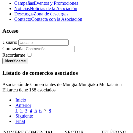
Campañas
Eventos y Promociones
Noticias
Noticias de la Asociación
Descargas
Zona de descargas
Contacto
Contacta con la Asociación
Acceso
Usuario
Contraseña
Recordarme
Identificarse
Listado de comercios asociados
Asociación de Comerciantes de Mungia-Mungiako Merkatarien
Elkartea tiene 158 asociados
Inicio
Anterior
1
2
3
4
5
6
7
8
Siguiente
Final
NOMBRE COMERCIAL
SECTOR
TELÉFONO