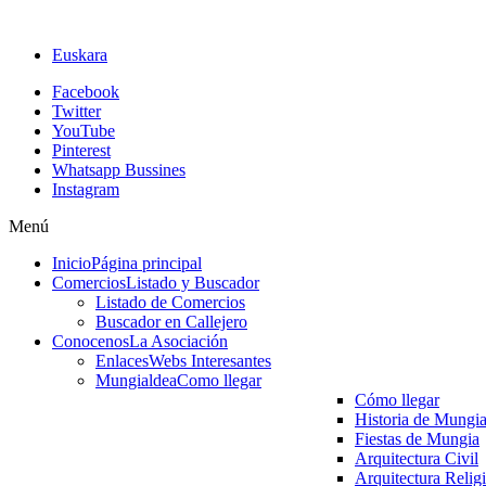
Euskara
Facebook
Twitter
YouTube
Pinterest
Whatsapp Bussines
Instagram
Menú
Inicio
Página principal
Comercios
Listado y Buscador
Listado de Comercios
Buscador en Callejero
Conocenos
La Asociación
Enlaces
Webs Interesantes
Mungialdea
Como llegar
Cómo llegar
Historia de Mungi
Fiestas de Mungia
Arquitectura Civil
Arquitectura Relig