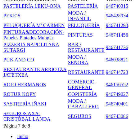
PASTELERÍA LEKU-ONA
PASTELERÍA
946740315
MODA /
PEKE´S
946428934
INFANTIL
PELUQUERÍA Mª CARMEN
PELUQUERÍA
946741293
PINTURA&DECORACIÓN-
PINTURAS
946741456
Papeles Pintados Mungia
PIZZERIA NAPOLITANA
BAR /
946741736
SUTARGI
RESTAURANTE
MODA /
PUK AND CO
946038821
SEÑORA
RESTAURANTE ARRIOTZA
RESTAURANTE
946744723
JATETXEA
COMERCIO
ROJO HERMANOS
946156552
GENERAL
ROTUR KOPY
COPISTERÍA
946749027
MODA /
SASTRERÍA IÑAKI
946740401
CABALLERO
SEGUROS AXA-
SEGUROS
946743086
CRISTÓBAL LANDA
Página 7 de 8
Inicio