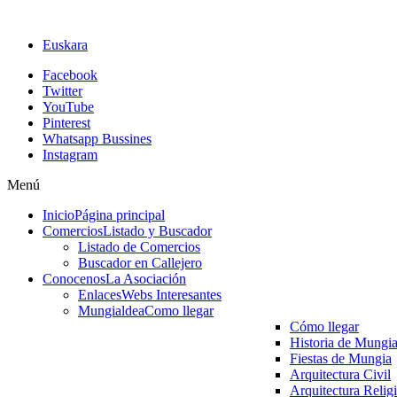
Euskara
Facebook
Twitter
YouTube
Pinterest
Whatsapp Bussines
Instagram
Menú
Inicio
Página principal
Comercios
Listado y Buscador
Listado de Comercios
Buscador en Callejero
Conocenos
La Asociación
Enlaces
Webs Interesantes
Mungialdea
Como llegar
Cómo llegar
Historia de Mungi
Fiestas de Mungia
Arquitectura Civil
Arquitectura Relig