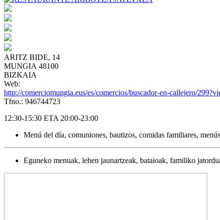
ARITZ BIDE, 14
MUNGIA 48100
BIZKAIA
Web:
http://comerciomungia.eus/es/comercios/buscador-en-callejero/299?
Tfno.: 946744723
12:30-15:30 ETA 20:00-23:00
Menú del día, comuniones, bautizos, comidas familiares, menús e
Eguneko menuak, lehen jaunartzeak, bataioak, familiko jatordua