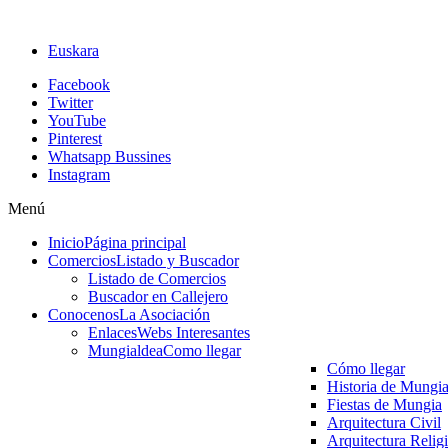
Euskara
Facebook
Twitter
YouTube
Pinterest
Whatsapp Bussines
Instagram
Menú
Inicio
Página principal
Comercios
Listado y Buscador
Listado de Comercios
Buscador en Callejero
Conocenos
La Asociación
Enlaces
Webs Interesantes
Mungialdea
Como llegar
Cómo llegar
Historia de Mungi
Fiestas de Mungia
Arquitectura Civil
Arquitectura Relig