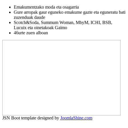
Emakumentzako moda eta osagarria
Gure arropak gaur eguneko emakume gazte eta eguneratu bati
zuzenduak daude
Scotch&Soda, Summum Woman, MbyM, ICHI, BSB,
Lucuix eta oinetakoak Gaimo
46urte zuen alboan
JSN Boot template designed by
JoomlaShine.com