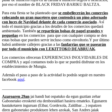
por eso el nombre de BLACK FRIDAY-BARIKU BALTZA.
Para esta fiesta se ha planteado que
se embellecerán los comercios
colocando un gran macetero que contendrá un pino adornado
con luces de Navidad delante de cada comercio asociado
. Así
todo el municipio gracias a los detalles de los comercios quedará
ambientado. También
se repartirán bolsas de papel grandes y
pequeñas
en los comercios para que con cualquier compra se den
estas bolsas que pueden servir incluso como envoltorio.Y por último
habrá ambiente callejero gracias a las
fanfarrias que se pasearán
por todo el municipio con LEKITTOKO DEABRUAK
.
Los comercios ofreceran EXPERIENCIAS INOLVIDABLES DE
COMPRA y aquí contamos todo lo que se puedrá disfrutar en los
establecimientos de Mungia.
Además el paso a paso de la actividad lo podrás seguir en nuestro
facebook
aquí
.
_______________________________________________________
Azaroaren 29an
jai handi bat ospatuko da egun guztian zehar
Gabonetako erosketei eta denboraldiari hasiera emateko. Egunaren
hautaketaren inguruan (Eibar, Gordexola, Zaldibar…) ospatzen
diren gabonetako produktuen lehen azokak, San Andres jaiak