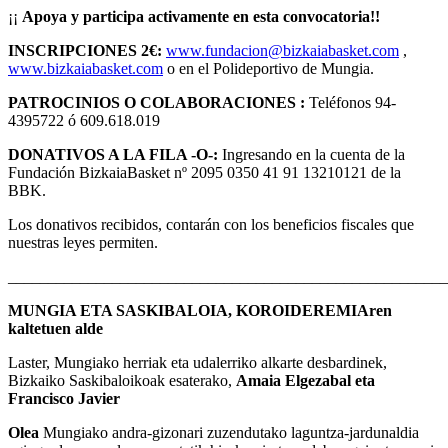
¡¡
Apoya y participa activamente en esta convocatoria!!
INSCRIPCIONES 2€:
www.fundacion@bizkaiabasket.com
,
www.bizkaiabasket.com
o en el Polideportivo de Mungia.
PATROCINIOS O COLABORACIONES :
Teléfonos 94-
4395722 ó 609.618.019
DONATIVOS A LA FILA -O-:
Ingresando en la cuenta de la
Fundación BizkaiaBasket nº 2095 0350 41 91 13210121 de la
BBK.
Los donativos recibidos, contarán con los beneficios fiscales que
nuestras leyes permiten.
_______________________________________________________
MUNGIA ETA SASKIBALOIA, KOROIDEREMIAren
kaltetuen alde
Laster, Mungiako herriak eta udalerriko alkarte desbardinek,
Bizkaiko Saskibaloikoak esaterako,
Amaia Elgezabal eta
Francisco Javier
Olea
Mungiako andra-gizonari zuzendutako laguntza-jardunaldia