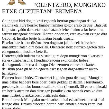
“OLENTZERO, MUNGIAKO
ETXE GUZTIETAN” EKIMENA
Gaur egun bizi dogun krisi egoerak herritar guztiengan dauka
eragina eta gure herriko hainbat familiei gogor eraso deutse. Batzuek
lanpostua galdu dabe eta beste batzuek lehen baino asko bere diru-
sarrera urriagoak daukiez. Horren ondorioz, etxe askotan ezingo dira
Gabonak herriko beste famlietan bezala ospatu.
Etxekoakaz batera disfrutatzen doguzan jai honeek batez bere
umeentzat izaten dira bereziak, Olentzero noiz etorriko egoten dira-
eta egunotan, ilusinoz beterik.
Horrexegaitik indartu eta sustatu gura dogu mungiarron alkartasun
eta eskuzabaltasuna. Hondiino egoera ekonomiko hobea
daukagunok aukerea daukagu Olentzeroren etorrerak ekarten
deuskun poza gu baino egoera eskasagoan dagozanakaz alkar-
banatzeko.
Ekimen honen bidez Olentzerori lagundu gura deutsagu Mungian
ume bakar bat bera bere opari barik gelditu ez daiten. Horretarako,
prezio ezbardineko bonoak salduko dira (5 eurotik 30 euro artekoak)
eta hortik ateraten dan diruagaz jostailuak eta opariak erosiko dira
ume guztiek Olentzeroren bisita euki daien.
Bono horreek Mungiako merkataritza lokal ezbardinetan erosi ahal
izango dira. Erakusleihoetan horren barri emoten dauen kartel bat
izango dabe.