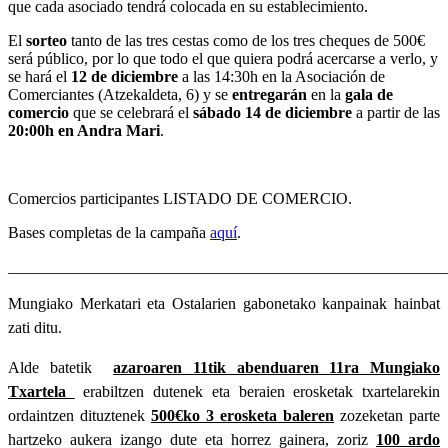
que cada asociado tendrá colocada en su establecimiento.
El
sorteo
tanto
de las tres cestas como de los tres cheques de 500€
será público, por lo que todo el que quiera podrá acercarse a verlo, y
se hará el
12 de diciembre
a las 14:30h en la Asociación de
Comerciantes (Atzekaldeta, 6) y se
entregarán
en la
gala de
comercio
que se celebrará el
sábado 14 de diciembre
a partir de las
20:00h en Andra Mari
.
Comercios participantes LISTADO DE COMERCIO.
Bases completas de la campaña
aquí
.
_______________________________________________________
Mungiako Merkatari eta Ostalarien gabonetako kanpainak hainbat
zati ditu.
Alde batetik
azaroaren 11tik abenduaren 11ra Mungiako
Txartela
erabiltzen dutenek eta beraien erosketak txartelarekin
ordaintzen dituztenek
500€ko 3 erosketa baleren
zozeketan parte
hartzeko aukera izango dute eta horrez gainera, zoriz
100 ardo