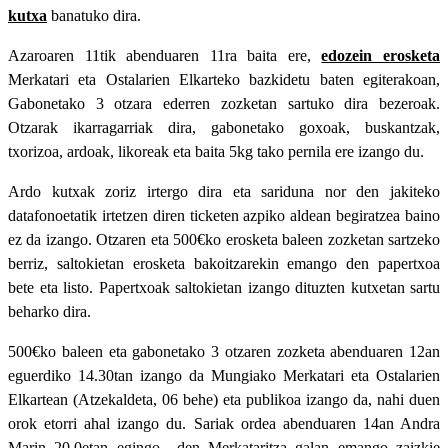
kutxa
banatuko dira.
Azaroaren 11tik abenduaren 11ra baita ere,
edozein erosketa
Merkatari eta Ostalarien Elkarteko bazkidetu baten egiterakoan,
Gabonetako 3 otzara ederren zozketan sartuko dira bezeroak.
Otzarak ikarragarriak dira, gabonetako goxoak, buskantzak,
txorizoa, ardoak, likoreak eta baita 5kg tako pernila ere izango du.
Ardo kutxak zoriz irtergo dira eta sariduna nor den jakiteko
datafonoetatik irtetzen diren ticketen azpiko aldean begiratzea baino
ez da izango. Otzaren eta 500€ko erosketa baleen zozketan sartzeko
berriz, saltokietan erosketa bakoitzarekin emango den papertxoa
bete eta listo. Papertxoak saltokietan izango dituzten kutxetan sartu
beharko dira.
500€ko baleen eta gabonetako 3 otzaren zozketa abenduaren 12an
eguerdiko 14.30tan izango da Mungiako Merkatari eta Ostalarien
Elkartean (Atzekaldeta, 06 behe) eta publikoa izango da, nahi duen
orok etorri ahal izango du. Sariak ordea abenduaren 14an Andra
Marin 20.0etan egingo
den Merkataritza galan emango zaizkie