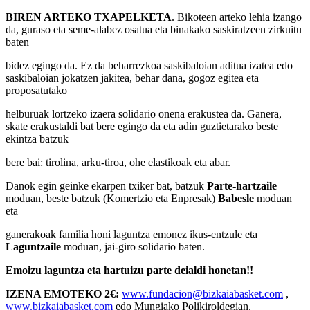
BIREN ARTEKO TXAPELKETA
. Bikoteen arteko lehia izango
da, guraso eta seme-alabez osatua eta binakako saskiratzeen zirkuitu
baten
bidez egingo da. Ez da beharrezkoa saskibaloian aditua izatea edo
saskibaloian jokatzen jakitea, behar dana, gogoz egitea eta
proposatutako
helburuak lortzeko izaera solidario onena erakustea da. Ganera,
skate erakustaldi bat bere egingo da eta adin guztietarako beste
ekintza batzuk
bere bai: tirolina, arku-tiroa, ohe elastikoak eta abar.
Danok egin geinke ekarpen txiker bat, batzuk
Parte-hartzaile
moduan, beste batzuk (Komertzio eta Enpresak)
Babesle
moduan
eta
ganerakoak familia honi laguntza emonez ikus-entzule eta
Laguntzaile
moduan, jai-giro solidario baten.
Emoizu laguntza eta hartuizu parte deialdi honetan!!
IZENA EMOTEKO 2€:
www.fundacion@bizkaiabasket.com
,
www.bizkaiabasket.com
edo Mungiako Polikiroldegian.