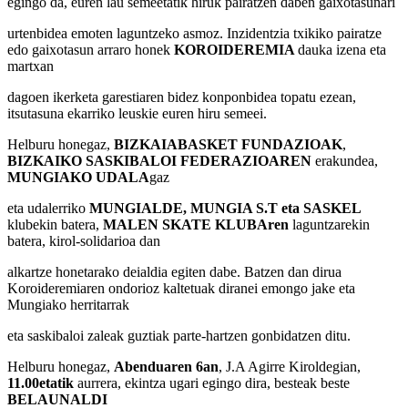
egingo da, euren lau semeetatik hiruk pairatzen daben gaixotasunari
urtenbidea emoten laguntzeko asmoz. Inzidentzia txikiko pairatze
edo gaixotasun arraro honek
KOROIDEREMIA
dauka izena eta
martxan
dagoen ikerketa garestiaren bidez konponbidea topatu ezean,
itsutasuna ekarriko leuskie euren hiru semeei.
Helburu honegaz,
BIZKAIABASKET FUNDAZIOAK
,
BIZKAIKO SASKIBALOI FEDERAZIOAREN
erakundea,
MUNGIAKO UDALA
gaz
eta udalerriko
MUNGIALDE, MUNGIA S.T eta SASKEL
klubekin batera,
MALEN SKATE KLUBAren
laguntzarekin
batera, kirol-solidarioa dan
alkartze honetarako deialdia egiten dabe. Batzen dan dirua
Koroideremiaren ondorioz kaltetuak diranei emongo jake eta
Mungiako herritarrak
eta saskibaloi zaleak guztiak parte-hartzen gonbidatzen ditu.
Helburu honegaz,
Abenduaren 6an
, J.A Agirre Kiroldegian,
11.00etatik
aurrera, ekintza ugari egingo dira, besteak beste
BELAUNALDI