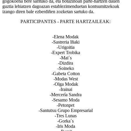
gogokoena bere sarituko da, eta botazinoan parte-hartzen dauen
guztia lehiatzen dagoazan establezimenduetan kontsumitzekoak
izango diren bale ezberdiñen zozketan sartuko da.
PARTICIPANTES - PARTE HARTZAILEAK:
-Elena Modak
-Sastreria Iñaki
-Urigoitia
-Expert Trobika
-Mai´s
-Dizdira
-Soineko
-Gabeta Cotton
-Modas West
-Olga Modak
-Irainai
-Mercería Sandra
-Sesamo Moda
-Petonpet
-Santutxu Grupo Empresarial
-Tres Lunas
-Gorka´s
-Iris Moda