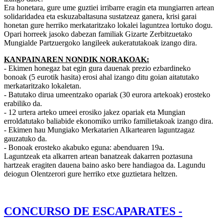
Era honetara, gure ume guztiei irribarre eragin eta mungiarren artean
solidaridadea eta eskuzabaltasuna sustatzeaz ganera, krisi garai
honetan gure herriko merkataritzako lokalei laguntzea lortuko dogu.
Opari horreek jasoko dabezan familiak Gizarte Zerbitzuetako
Mungialde Partzuergoko langileek aukeratutakoak izango dira.
KANPAINAREN NONDIK NORAKOAK:
- Ekimen honegaz bat egin gura dauenak prezio ezbardineko
bonoak (5 eurotik hasita) erosi ahal izango ditu goian aitatutako
merkataritzako lokaletan.
- Batutako dirua umeentzako opariak (30 eurora artekoak) erosteko
erabiliko da.
- 12 urtera arteko umeei erosiko jakez opariak eta Mungian
erroldatutako baliabide ekonomiko urriko familietakoak izango dira.
- Ekimen hau Mungiako Merkatarien Alkartearen laguntzagaz
gauzatuko da.
- Bonoak erosteko akabuko eguna: abenduaren 19a.
Laguntzeak eta alkarren artean banatzeak dakarren poztasuna
hartzeak eragiten dauena baino asko bere handiagoa da. Lagundu
deiogun Olentzerori gure herriko etxe guztietara heltzen.
CONCURSO DE ESCAPARATES -