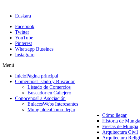
Euskara
Facebook
Twitter
YouTube
Pinterest
Whatsapp Bussines
Instagram
Menú
Inicio
Página principal
Comercios
Listado y Buscador
Listado de Comercios
Buscador en Callejero
Conocenos
La Asociación
Enlaces
Webs Interesantes
Mungialdea
Como llegar
Cómo llegar
Historia de Mungi
Fiestas de Mungia
Arquitectura Civil
Arquitectura Relig