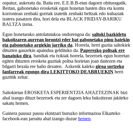
ospatuz, aukeratu da. Baita ere, E.E.B.B-etan dagoen ohituragatik.
Bertan, gabonetako erosketak egun honetan hasten dira eta kontu
korrontean zenbaki gorriak izatetik zenbaki beltzak edo irabaziak
izatera pasatzen dira, hori dela eta BLACK FRIDAY-BARIKU
BALTZA izena.
Egun honetarako antolatutakoa ondorengoa da:
saltoki bazkidetu
bakoitzaren aurrean lorontzi eder bat gabonetako pinu batekin
eta gabonetako argiekin jarriko da
. Horrela, herri guztia saltokiek
dituzten gauzekin apaindua geldituko da.
Paperezko poltsak ere
banatuko dira
, handiak eta txikiak horrela, bezeroek egun horretan
egiten dituzten erosketa guztiak poltsa horietan joan daitezen eta
bilgarri bezala ere balio dezaten. Azkenik kaleko
giroa sortzeko
fanfarreak egongo dira LEKITTOKO DEABRUEKIN
herri
guztitik zehar.
Saltokietan EROSKETA ESPERIENTZIA AHAZTEZINAK bizi
ahal izango dituzt bezeroek eta zer dagoen leku bakoitzean jakiteko
sakatu hemen.
Gainera pausuz pausu ekintzari buruzko informazioa Elkarteko
facebook-ean jarraitu ahal izango duzue
hemen
.