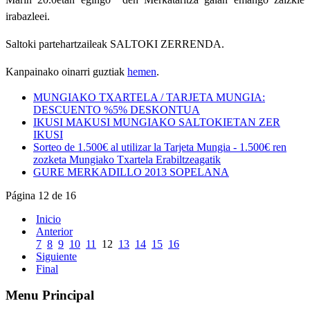
irabazleei.
Saltoki partehartzaileak SALTOKI ZERRENDA.
Kanpainako oinarri guztiak
hemen
.
MUNGIAKO TXARTELA / TARJETA MUNGIA:
DESCUENTO %5% DESKONTUA
IKUSI MAKUSI MUNGIAKO SALTOKIETAN ZER
IKUSI
Sorteo de 1.500€ al utilizar la Tarjeta Mungia - 1.500€ ren
zozketa Mungiako Txartela Erabiltzeagatik
GURE MERKADILLO 2013 SOPELANA
Página 12 de 16
Inicio
Anterior
7
8
9
10
11
12
13
14
15
16
Siguiente
Final
Menu Principal