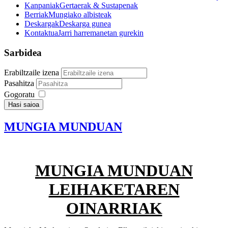
Kanpaniak
Gertaerak & Sustapenak
Berriak
Mungiako albisteak
Deskargak
Deskarga gunea
Kontaktua
Jarri harremanetan gurekin
Sarbidea
Erabiltzaile izena
Pasahitza
Gogoratu
Hasi saioa
MUNGIA MUNDUAN
MUNGIA MUNDUAN
LEIHAKETAREN
OINARRIAK