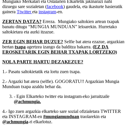
Mungiako Merkatari eta Ostalarien Elkartetik jakinarazi nahi
dizuegu sare sozialetan (
facebook
) gaudela, eta ikasturte hasieratik
gainera
Ttwitter
eta
instagram
-en.
ZERTAN DATZA?
Erreza. Mungiako saltokien artean txapak
banatu ditugu “MUNGIA MUNDUAN” leloarekin. Hurretako
saltokietara eta aurki itzazue.
ZER EGIN BEHAR DUZUE?
Selfie bat atera ezazue, argazkian
bertan
txapa
agertzea izango da balditza bakarra.
(EZ DA
EROSKETARIK EGIN BEHAR TXAPAK LORTZEKO)
NOLA PARTE HARTU DEZAKEZUE?
1.- Pasatu saltokietatik eta lortu zuen txapa.
2.- Argazki bat atera (selfie). GOGORATU!! Argazkian Mungia
Munduan txapa azaldu behar da.
- Egin Elkarteko twitter eta instagram-eko jarraitzaile
@achmungia.
4.- Igo zuen argazkia elkarteko sare sozial ofizialetara TWITTER
eta INSTAGRAM-en
#mungiamunduan
traolarekin eta
@achmungia
-ri elkarlotuz.