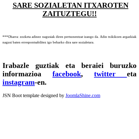
SARE SOZIALETAN ITXAROTEN
ZAITUZTEGU!!
***Oharra: zozketa adinez nagusiak diren pertsonentzat izango da. Adin txikikoen argazkiak
nagusi baten errespontsabilitez igo beharko dira sare sozialetara.
Irabazle guztiak eta beraiei buruzko
informazioa
facebook
,
twitter
eta
instagram
-en.
JSN Boot template designed by
JoomlaShine.com