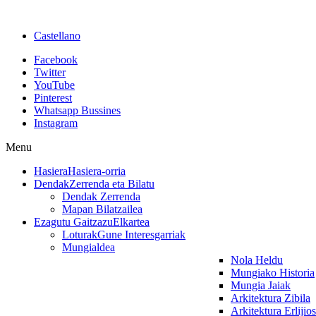
Castellano
Facebook
Twitter
YouTube
Pinterest
Whatsapp Bussines
Instagram
Menu
Hasiera
Hasiera-orria
Dendak
Zerrenda eta Bilatu
Dendak Zerrenda
Mapan Bilatzailea
Ezagutu Gaitzazu
Elkartea
Loturak
Gune Interesgarriak
Mungialdea
Nola Heldu
Mungiako Historia
Mungia Jaiak
Arkitektura Zibila
Arkitektura Erlijio