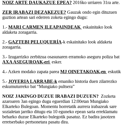
NOIZ ARTE DAUKAZUE EPEA?
2016ko urriaren 31ra arte.
ZER IRABAZI DEZAKEZUE?
Gauzak ondo egin dituzuen
guztion artean sari ederren zoketa egingo dugu:
1.-
MARI CARMEN ILEAPAINDEAK
eskainitako look
aldaketa zoragarria.
2.-
GAZTEBI PELUQUERÍA
-k eskainitako look aldaketa
zoragarria.
3.- Izugarrizko zerbitzua osasunaren erramoko aseguru poliza bat
AXA ASEGUROAK-eri
esker.
4.- Azken modako zapata parea
MJ OINETAKOAK-en
eskutik
5.-
JOYERIA LARRABE-k
emaniko historia duen zilarrezko
eskumuturreko bat “Mungiako pultsera”
NOIZ JAKINGO DUZUE IRABAZI DUZUEN?
Zozketa
azaroaren 3an egingo dugu eguerdian 12:00etan Mungiako
Elkarteko Bulegoan. Momentu horretatik aurrera irabazeak sare
sozialetan jarriko ditugu eta 10 eguneko epean saria erreklamatu
beharko duzue Elkarteko bulegotik pasatuz. Ez badira jasotzen
erretserbako pertsonetara pasatu dira.