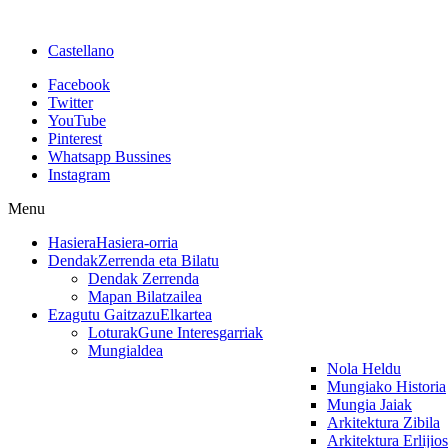
Castellano
Facebook
Twitter
YouTube
Pinterest
Whatsapp Bussines
Instagram
Menu
Hasiera
Hasiera-orria
Dendak
Zerrenda eta Bilatu
Dendak Zerrenda
Mapan Bilatzailea
Ezagutu Gaitzazu
Elkartea
Loturak
Gune Interesgarriak
Mungialdea
Nola Heldu
Mungiako Historia
Mungia Jaiak
Arkitektura Zibila
Arkitektura Erlijio