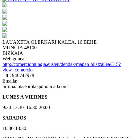
LAUAXETA OLERKARI KALEA, 16 BEHE
MUNGIA 48100
BIZKAIA
Web gunea:
http://comerciomungia.eus/eu/dendak/mapan-bilatzailea/315?
view=comercio
Tlf.: 946742978
Emaila:
urrutia.jolaskirolak@hotmail.com
LUNES A VIERNES
9:30-13:30 16:30-20:00
SABADOS
10:30-13:30