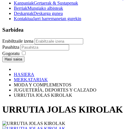
Kanpaniak
Gertaerak & Sustapenak
Berriak
Mungiako albisteak
Deskargak
Deskarga gunea
Kontaktua
Jarri harremanetan gurekin
Sarbidea
Erabiltzaile izena
Pasahitza
Gogoratu
Hasi saioa
HASIERA
MERKATARIAK
MODA Y COMPLEMENTOS
JUGUETERÍA, DEPORTES Y CALZADO
URRUTIA JOLAS KIROLAK
URRUTIA JOLAS KIROLAK