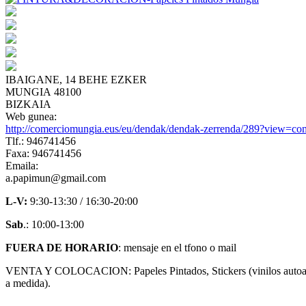
IBAIGANE, 14 BEHE EZKER
MUNGIA 48100
BIZKAIA
Web gunea:
http://comerciomungia.eus/eu/dendak/dendak-zerrenda/289?view=co
Tlf.: 946741456
Faxa: 946741456
Emaila:
a.papimun@gmail.com
L-V:
9:30-13:30 / 16:30-20:00
Sab
.: 10:00-13:00
FUERA DE HORARIO
: mensaje en el tfono o mail
VENTA Y COLOCACION: Papeles Pintados, Stickers (vinilos autoadhe
a medida).