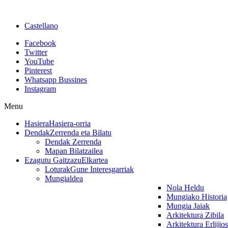
Castellano
Facebook
Twitter
YouTube
Pinterest
Whatsapp Bussines
Instagram
Menu
Hasiera
Hasiera-orria
Dendak
Zerrenda eta Bilatu
Dendak Zerrenda
Mapan Bilatzailea
Ezagutu Gaitzazu
Elkartea
Loturak
Gune Interesgarriak
Mungialdea
Nola Heldu
Mungiako Historia
Mungia Jaiak
Arkitektura Zibila
Arkitektura Erlijio