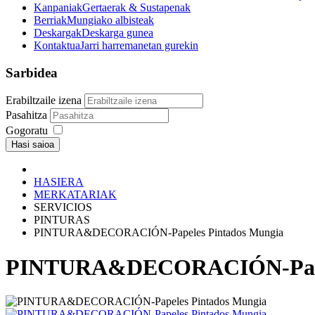
Kanpaniak
Gertaerak & Sustapenak
Berriak
Mungiako albisteak
Deskargak
Deskarga gunea
Kontaktua
Jarri harremanetan gurekin
Sarbidea
Erabiltzaile izena
Pasahitza
Gogoratu
Hasi saioa
HASIERA
MERKATARIAK
SERVICIOS
PINTURAS
PINTURA&DECORACIÓN-Papeles Pintados Mungia
PINTURA&DECORACIÓN-Papel