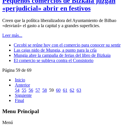
Pequeños comercios de Bizkaia juzgan
«perjudicial» abrir en festivos
Creen que la política liberalizadora del Ayuntamiento de Bilbao
«desviará» el gasto a la capital y a grandes superficies.
Leer más...
Cecobi se reúne hoy con el comercio para conocer su sentir
Las cajas nido de Mungia, a punto para la cría
Mungia abre la campaña de ferias del libro de Bizkaia
El comercio se subleva contra el Consistorio
Página 59 de 69
Inicio
Anterior
54
55
56
57
58
59
60
61
62
63
Siguiente
Final
Menu Principal
Menú