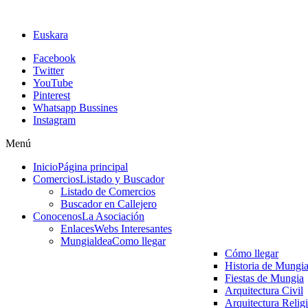
Euskara
Facebook
Twitter
YouTube
Pinterest
Whatsapp Bussines
Instagram
Menú
Inicio
Página principal
Comercios
Listado y Buscador
Listado de Comercios
Buscador en Callejero
Conocenos
La Asociación
Enlaces
Webs Interesantes
Mungialdea
Como llegar
Cómo llegar
Historia de Mungi
Fiestas de Mungia
Arquitectura Civil
Arquitectura Relig