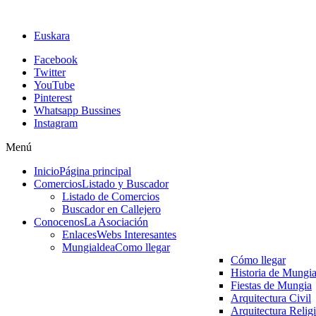
Euskara
Facebook
Twitter
YouTube
Pinterest
Whatsapp Bussines
Instagram
Menú
Inicio
Página principal
Comercios
Listado y Buscador
Listado de Comercios
Buscador en Callejero
Conocenos
La Asociación
Enlaces
Webs Interesantes
Mungialdea
Como llegar
Cómo llegar
Historia de Mungi
Fiestas de Mungia
Arquitectura Civil
Arquitectura Relig