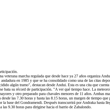
rticipación.
 una veterana marcha regulada que desde hace ya 27 años organiza And
u andadura en 1985 y que se ha consolidado como una de las citas depo
idido algún tramo", destacan desde Andui. Esta es una cita que cuenta
se bata su récord de participación. "A ver qué tiempo hace. La meteorol
 mayores y otro preparado para chavales menores de 11 años. Ambas march
da desde las 7.30 horas y hasta las 8.15 horas, un margen de tiempo que 
por la base del Gondramendi. Después transcurrirá por Andraka hasta lle
a las 9.30 horas para dirigirse hacia el barrio de Zabalondo.