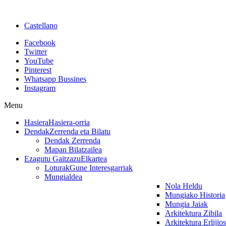
Castellano
Facebook
Twitter
YouTube
Pinterest
Whatsapp Bussines
Instagram
Menu
Hasiera
Hasiera-orria
Dendak
Zerrenda eta Bilatu
Dendak Zerrenda
Mapan Bilatzailea
Ezagutu Gaitzazu
Elkartea
Loturak
Gune Interesgarriak
Mungialdea
Nola Heldu
Mungiako Historia
Mungia Jaiak
Arkitektura Zibila
Arkitektura Erlijio