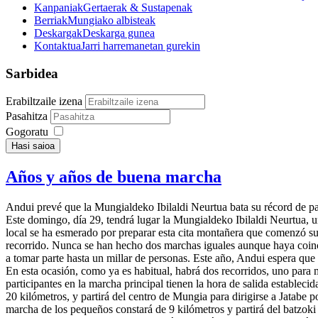
Kanpaniak
Gertaerak & Sustapenak
Berriak
Mungiako albisteak
Deskargak
Deskarga gunea
Kontaktua
Jarri harremanetan gurekin
Sarbidea
Erabiltzaile izena
Pasahitza
Gogoratu
Hasi saioa
Años y años de buena marcha
Andui prevé que la Mungialdeko Ibilaldi Neurtua bata su récord de pa
Este
domingo, día 29, tendrá lugar la Mungialdeko Ibilaldi Neurtua,
local se ha esmerado por preparar esta cita montañera que comenzó s
recorrido. Nunca se han hecho dos marchas iguales aunque haya coinc
a tomar parte hasta un millar de personas. Este año, Andui espera que 
En esta ocasión, como ya es habitual, habrá dos recorridos, uno para
participantes en la marcha principal tienen la hora de salida estableci
20 kilómetros, y partirá del centro de Mungia para dirigirse a Jatabe 
marcha de los pequeños constará de 9 kilómetros y partirá del batzoki 