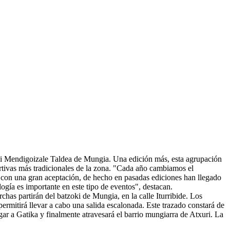
ui Mendigoizale Taldea de Mungia. Una edición más, esta agrupación
rtivas más tradicionales de la zona. "Cada año cambiamos el
 con una gran aceptación, de hecho en pasadas ediciones han llegado
ogía es importante en este tipo de eventos", destacan.
as partirán del batzoki de Mungia, en la calle Iturribide. Los
permitirá llevar a cabo una salida escalonada. Este trazado constará de
gar a Gatika y finalmente atravesará el barrio mungiarra de Atxuri. La