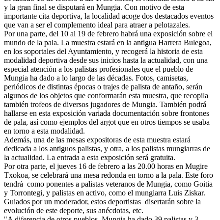
y la gran final se disputará en Mungia. Con motivo de esta
importante cita deportiva, la localidad acoge dos destacados eventos
que van a ser el complemento ideal para atraer a pelotazales.
Por una parte, del 10 al 19 de febrero habrá una exposición sobre el
mundo de la pala. La muestra estará en la antigua Harrera Bulegoa,
en los soportales del Ayuntamiento, y recogerá la historia de esta
modalidad deportiva desde sus inicios hasta la actualidad, con una
especial atención a los palistas profesionales que el pueblo de
Mungia ha dado a lo largo de las décadas. Fotos, camisetas,
periódicos de distintas épocas o trajes de palista de antaño, serán
algunos de los objetos que conformarán esta muestra, que recopila
también trofeos de diversos jugadores de Mungia. También podrá
hallarse en esta exposición variada documentación sobre frontones
de pala, así como ejemplos del argot que en otros tiempos se usaba
en torno a esta modalidad.
Además, una de las mesas expositoras de esta muestra estará
dedicada a los antiguos palistas, y otra, a los palistas mungiarras de
la actualidad. La entrada a esta exposición será gratuita.
Por otra parte, el jueves 16 de febrero a las 20.00 horas en Mugire
Txokoa, se celebrará una mesa redonda en torno a la pala. Este foro
tendrá como ponentes a palistas veteranos de Mungia, como Goitia
y Torrontegi, y palistas en activo, como el mungiarra Luis Ziskar.
Guiados por un moderador, estos deportistas disertarán sobre la
evolución de este deporte, sus anécdotas, etc.
"A diferencia de otros pueblos, Mungia ha dado 39 palistas y 3