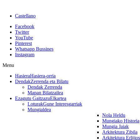
Castellano
Facebook
Twitter
YouTube
Pinterest
Whatsapp Bussines
Instagram
Menu
Hasiera
Hasiera-orria
Dendak
Zerrenda eta Bilatu
Dendak Zerrenda
Mapan Bilatzailea
Ezagutu Gaitzazu
Elkartea
Loturak
Gune Interesgarriak
Mungialdea
Nola Heldu
Mungiako Historia
Mungia Jaiak
Arkitektura Zibila
Arkitektura Erlijio