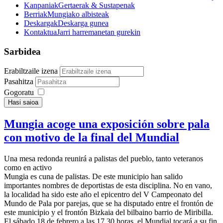
Kanpaniak
Gertaerak & Sustapenak
Berriak
Mungiako albisteak
Deskargak
Deskarga gunea
Kontaktua
Jarri harremanetan gurekin
Sarbidea
Erabiltzaile izena
Pasahitza
Gogoratu
Hasi saioa
Mungia acoge una exposición sobre pala
con motivo de la final del Mundial
Una mesa redonda reunirá a palistas del pueblo, tanto veteranos
como en activo
Mungia es cuna de palistas. De este municipio han salido
importantes nombres de deportistas de esta disciplina. No en vano,
la localidad ha sido este año el epicentro del V Campeonato del
Mundo de Pala por parejas, que se ha disputado entre el frontón de
este municipio y el frontón Bizkaia del bilbaino barrio de Miribilla.
El sábado 18 de febrero a las 17.30 horas, el Mundial tocará a su fin