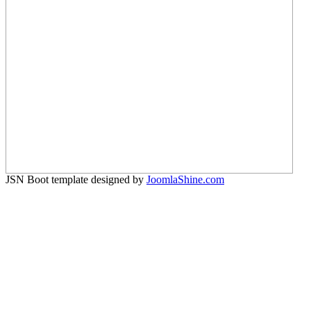
JSN Boot template designed by
JoomlaShine.com