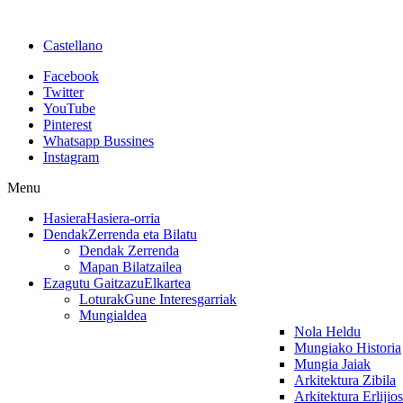
Castellano
Facebook
Twitter
YouTube
Pinterest
Whatsapp Bussines
Instagram
Menu
Hasiera
Hasiera-orria
Dendak
Zerrenda eta Bilatu
Dendak Zerrenda
Mapan Bilatzailea
Ezagutu Gaitzazu
Elkartea
Loturak
Gune Interesgarriak
Mungialdea
Nola Heldu
Mungiako Historia
Mungia Jaiak
Arkitektura Zibila
Arkitektura Erlijio