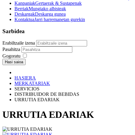
Kanpaniak
Gertaerak & Sustapenak
Berriak
Mungiako albisteak
Deskargak
Deskarga gunea
Kontaktua
Jarri harremanetan gurekin
Sarbidea
Erabiltzaile izena
Pasahitza
Gogoratu
Hasi saioa
HASIERA
MERKATARIAK
SERVICIOS
DISTRIBUIDOR DE BEBIDAS
URRUTIA EDARIAK
URRUTIA EDARIAK