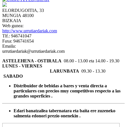
ELORDUGOITIA, 33
MUNGIA 48100
BIZKAIA
Web gunea:
http://www.urrutiaedariak.com
Tlf.: 946741047
Faxa: 946741654
Emaila:
urrutiaedariak@urrutiaedariak.com
ASTELEHENA - OSTIRALA
08.00 - 13.00 eta 14.00 - 19.30
LUNES - VIERNES
LARUNBATA
09.30 - 13.30
SABADO
Distribuidor de bebidas a bares y venta directa a
particulares con precios muy competitivos respecto a las
grandes superficies .
Edari banatzailea tabernatara eta baita ere zuzeneko
salmenta edonori prezio onenekin .