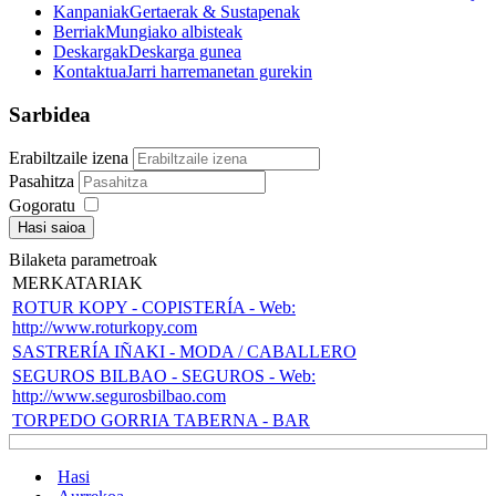
Kanpaniak
Gertaerak & Sustapenak
Berriak
Mungiako albisteak
Deskargak
Deskarga gunea
Kontaktua
Jarri harremanetan gurekin
Sarbidea
Erabiltzaile izena
Pasahitza
Gogoratu
Hasi saioa
Bilaketa parametroak
MERKATARIAK
ROTUR KOPY - COPISTERÍA - Web:
http://www.roturkopy.com
SASTRERÍA IÑAKI - MODA / CABALLERO
SEGUROS BILBAO - SEGUROS - Web:
http://www.segurosbilbao.com
TORPEDO GORRIA TABERNA - BAR
Hasi