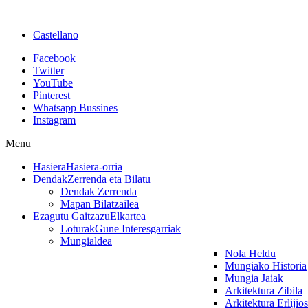
Castellano
Facebook
Twitter
YouTube
Pinterest
Whatsapp Bussines
Instagram
Menu
Hasiera
Hasiera-orria
Dendak
Zerrenda eta Bilatu
Dendak Zerrenda
Mapan Bilatzailea
Ezagutu Gaitzazu
Elkartea
Loturak
Gune Interesgarriak
Mungialdea
Nola Heldu
Mungiako Historia
Mungia Jaiak
Arkitektura Zibila
Arkitektura Erlijio