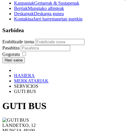
Kanpaniak
Gertaerak & Sustapenak
Berriak
Mungiako albisteak
Deskargak
Deskarga gunea
Kontaktua
Jarri harremanetan gurekin
Sarbidea
Erabiltzaile izena
Pasahitza
Gogoratu
Hasi saioa
HASIERA
MERKATARIAK
SERVICIOS
GUTI BUS
GUTI BUS
LANDETXO, 12
MUNGIA 48100