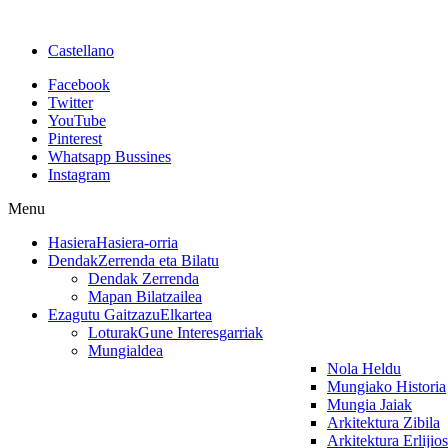
Castellano
Facebook
Twitter
YouTube
Pinterest
Whatsapp Bussines
Instagram
Menu
Hasiera
Hasiera-orria
Dendak
Zerrenda eta Bilatu
Dendak Zerrenda
Mapan Bilatzailea
Ezagutu Gaitzazu
Elkartea
Loturak
Gune Interesgarriak
Mungialdea
Nola Heldu
Mungiako Historia
Mungia Jaiak
Arkitektura Zibila
Arkitektura Erlijio