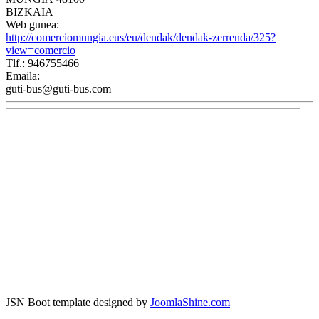
BIZKAIA
Web gunea:
http://comerciomungia.eus/eu/dendak/dendak-zerrenda/325?
view=comercio
Tlf.: 946755466
Emaila:
guti-bus@guti-bus.com
JSN Boot template designed by
JoomlaShine.com