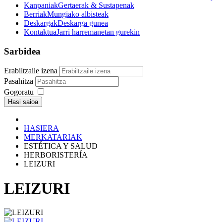
Kanpaniak
Gertaerak & Sustapenak
Berriak
Mungiako albisteak
Deskargak
Deskarga gunea
Kontaktua
Jarri harremanetan gurekin
Sarbidea
Erabiltzaile izena
Pasahitza
Gogoratu
Hasi saioa
HASIERA
MERKATARIAK
ESTÉTICA Y SALUD
HERBORISTERÍA
LEIZURI
LEIZURI