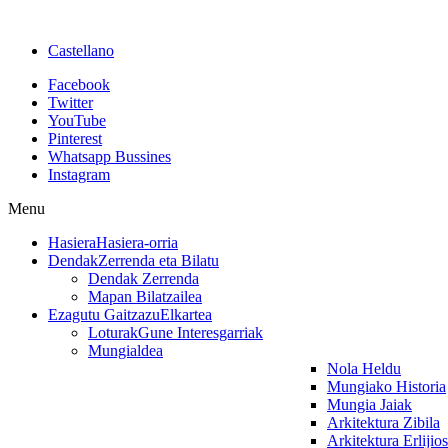
Castellano
Facebook
Twitter
YouTube
Pinterest
Whatsapp Bussines
Instagram
Menu
Hasiera
Hasiera-orria
Dendak
Zerrenda eta Bilatu
Dendak Zerrenda
Mapan Bilatzailea
Ezagutu Gaitzazu
Elkartea
Loturak
Gune Interesgarriak
Mungialdea
Nola Heldu
Mungiako Historia
Mungia Jaiak
Arkitektura Zibila
Arkitektura Erlijio