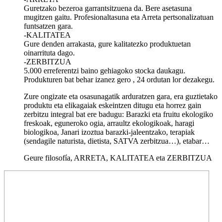
Guretzako bezeroa garrantsitzuena da. Bere asetasuna
mugitzen gaitu. Profesionaltasuna eta Arreta pertsonalizatuan
funtsatzen gara.
-KALITATEA
Gure denden arrakasta, gure kalitatezko produktuetan
oinarrituta dago.
-ZERBITZUA
5.000 erreferentzi baino gehiagoko stocka daukagu.
Produkturen bat behar izanez gero , 24 ordutan lor dezakegu.
Zure ongizate eta osasunagatik arduratzen gara, era guztietako
produktu eta elikagaiak eskeintzen ditugu eta horrez gain
zerbitzu integral bat ere badugu: Barazki eta fruitu ekologiko
freskoak, eguneroko ogia, arraultz ekologikoak, haragi
biologikoa, Janari izoztua barazki-jaleentzako, terapiak
(sendagile naturista, dietista, SATVA zerbitzua…), etabar…
Geure filosofía, ARRETA, KALITATEA eta ZERBITZUA