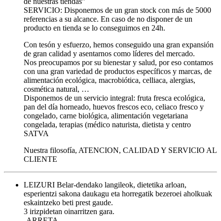
de nuestras tiendas”
SERVICIO: Disponemos de un gran stock con más de 5000
referencias a su alcance. En caso de no disponer de un
producto en tienda se lo conseguimos en 24h.
Con tesón y esfuerzo, hemos conseguido una gran expansión
de gran calidad y asentarnos como líderes del mercado.
Nos preocupamos por su bienestar y salud, por eso contamos
con una gran variedad de productos específicos y marcas, de
alimentación ecológica, macrobiótica, celliaca, alergias,
cosmética natural, …
Disponemos de un servicio integral: fruta fresca ecológica,
pan del día horneado, huevos frescos eco, celiaco fresco y
congelado, carne biológica, alimentación vegetariana
congelada, terapias (médico naturista, dietista y centro
SATVA
Nuestra filosofía, ATENCION, CALIDAD Y SERVICIO AL
CLIENTE
LEIZURI Belar-dendako langileok, dietetika arloan,
esperientzi sakona daukagu eta horregatik bezeroei aholkuak
eskaintzeko beti prest gaude.
3 irizpidetan oinarritzen gara.
-ARRETA