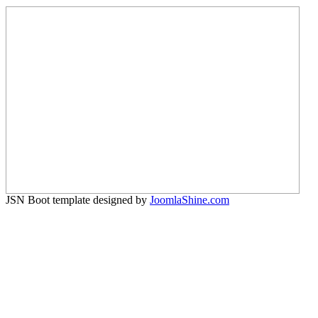
JSN Boot template designed by
JoomlaShine.com