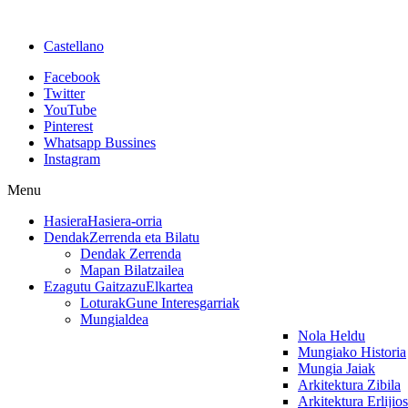
Castellano
Facebook
Twitter
YouTube
Pinterest
Whatsapp Bussines
Instagram
Menu
Hasiera
Hasiera-orria
Dendak
Zerrenda eta Bilatu
Dendak Zerrenda
Mapan Bilatzailea
Ezagutu Gaitzazu
Elkartea
Loturak
Gune Interesgarriak
Mungialdea
Nola Heldu
Mungiako Historia
Mungia Jaiak
Arkitektura Zibila
Arkitektura Erlijio