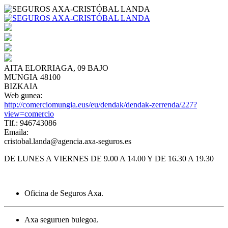
AITA ELORRIAGA, 09 BAJO
MUNGIA 48100
BIZKAIA
Web gunea:
http://comerciomungia.eus/eu/dendak/dendak-zerrenda/227?
view=comercio
Tlf.: 946743086
Emaila:
cristobal.landa@agencia.axa-seguros.es
DE LUNES A VIERNES DE 9.00 A 14.00 Y DE 16.30 A 19.30
Oficina de Seguros Axa.
Axa seguruen bulegoa.