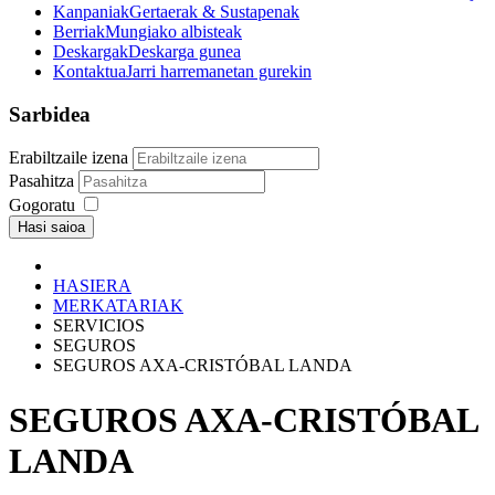
Kanpaniak
Gertaerak & Sustapenak
Berriak
Mungiako albisteak
Deskargak
Deskarga gunea
Kontaktua
Jarri harremanetan gurekin
Sarbidea
Erabiltzaile izena
Pasahitza
Gogoratu
Hasi saioa
HASIERA
MERKATARIAK
SERVICIOS
SEGUROS
SEGUROS AXA-CRISTÓBAL LANDA
SEGUROS AXA-CRISTÓBAL
LANDA